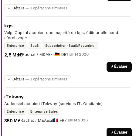
⋯ Détails
— 3 opérations similaires
kgs
Volpi Capital acquiert une majorité de kgs, éditeur allemand
d'archivage
Enterprise
SaaS
Subscription (SaaS/Recurring)
Rachat / M&A
Exit
DE
1 juillet 2026
2,8 Md€
⚡ Évaluer
⋯ Détails
— 3 opérations similaires
iTekway
Audensiel acquiert iTekway (services IT, Occitanie)
Enterprise
Enterprise Sales
Rachat / M&A
Exit
FR
2 juillet 2026
350 M€
⚡ Évaluer