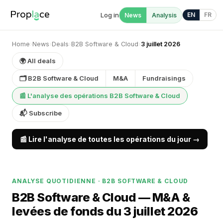
Log in
EN
FR
News
Analysis
Home
›
News
›
Deals
›
B2B Software & Cloud
›
3 juillet 2026
🌍 All deals
🗂 B2B Software & Cloud
M&A
Fundraisings
📰 L'analyse des opérations B2B Software & Cloud
📬 Subscribe
📰 Lire l'analyse de toutes les opérations du jour →
ANALYSE QUOTIDIENNE · B2B SOFTWARE & CLOUD
B2B Software & Cloud — M&A &
levées de fonds du 3 juillet 2026