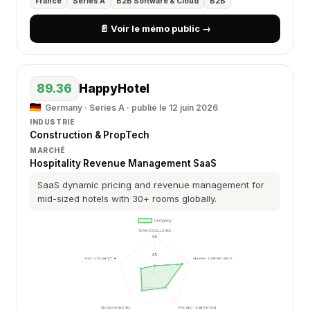
France
Series A
B2B Software & Cloud
B2B
📄 Voir le mémo public →
89.36
HappyHotel
Germany · Series A · publié le 12 juin 2026
INDUSTRIE
Construction & PropTech
MARCHÉ
Hospitality Revenue Management SaaS
SaaS dynamic pricing and revenue management for
mid-sized hotels with 30+ rooms globally.