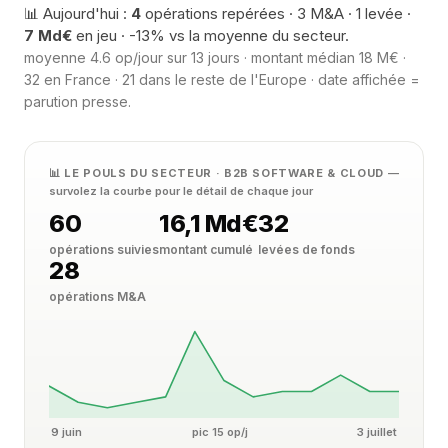
📊 Aujourd'hui :
4
opérations repérées · 3 M&A · 1 levée ·
7 Md€
en jeu · -13% vs la moyenne du secteur.
moyenne 4.6 op/jour sur 13 jours · montant médian 18 M€ ·
32 en France · 21 dans le reste de l'Europe · date affichée =
parution presse.
📊 LE POULS DU SECTEUR · B2B SOFTWARE & CLOUD
—
survolez la courbe pour le détail de chaque jour
60
16,1 Md€
32
opérations suivies
montant cumulé
levées de fonds
28
opérations M&A
9 juin
pic 15 op/j
3 juillet