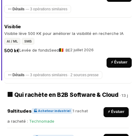
⋯ Détails
— 3 opérations similaires
Visiblie
Visiblie lève 500 K€ pour améliorer la visibilité en recherche IA
AI / ML
SMB
Levée de fonds
Seed
BE
2 juillet 2026
500 k€
⚡ Évaluer
⋯ Détails
— 3 opérations similaires · 2 sources presse
🏢 Qui rachète en B2B Software & Cloud
· 13 j
9altitudes
1 rachat
🏭 Acheteur industriel
⚡ Évaluer
a racheté :
Technomade