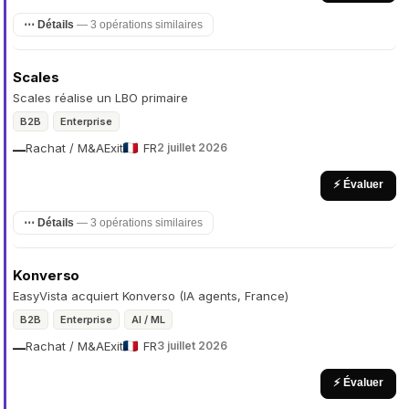
⋯ Détails
— 3 opérations similaires
Scales
Scales réalise un LBO primaire
B2B
Enterprise
Rachat / M&A
Exit
FR
2 juillet 2026
—
⚡ Évaluer
⋯ Détails
— 3 opérations similaires
Konverso
EasyVista acquiert Konverso (IA agents, France)
B2B
Enterprise
AI / ML
Rachat / M&A
Exit
FR
3 juillet 2026
—
⚡ Évaluer