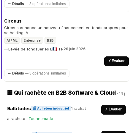
⋯ Détails
— 3 opérations similaires
Circeus
Circeus annonce un nouveau financement en fonds propres pour
sa holding IA
AI / ML
Enterprise
B2B
Levée de fonds
Series B
FR
29 juin 2026
—
⚡ Évaluer
⋯ Détails
— 3 opérations similaires
🏢 Qui rachète en B2B Software & Cloud
· 14 j
9altitudes
1 rachat
🏭 Acheteur industriel
⚡ Évaluer
a racheté :
Technomade