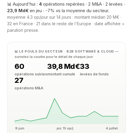
📊 Aujourd'hui :
4
opérations repérées · 2 M&A · 2 levées ·
23,9 Md€
en jeu · -7% vs la moyenne du secteur.
moyenne 4.3 op/jour sur 14 jours · montant médian 20 M€ ·
32 en France · 21 dans le reste de l'Europe · date affichée =
parution presse.
📊 LE POULS DU SECTEUR · B2B SOFTWARE & CLOUD
—
survolez la courbe pour le détail de chaque jour
60
39,8 Md€
33
opérations suivies
montant cumulé
levées de fonds
27
opérations M&A
9 juin
pic 15 op/j
4 juillet