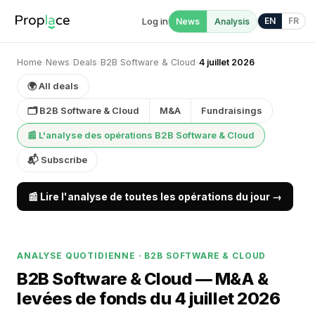
Log in
EN
FR
News
Analysis
Home
›
News
›
Deals
›
B2B Software & Cloud
›
4 juillet 2026
🌍 All deals
🗂 B2B Software & Cloud
M&A
Fundraisings
📰 L'analyse des opérations B2B Software & Cloud
📬 Subscribe
📰 Lire l'analyse de toutes les opérations du jour →
ANALYSE QUOTIDIENNE · B2B SOFTWARE & CLOUD
B2B Software & Cloud — M&A &
levées de fonds du 4 juillet 2026