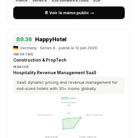
France
Series A
B2B Software & Cloud
B2B
📄 Voir le mémo public →
89.36
HappyHotel
Germany · Series A · publié le 12 juin 2026
INDUSTRIE
Construction & PropTech
MARCHÉ
Hospitality Revenue Management SaaS
SaaS dynamic pricing and revenue management for
mid-sized hotels with 30+ rooms globally.