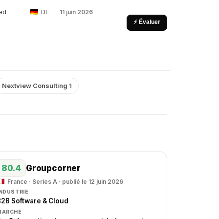
ed
DE
11 juin 2026
⚡ Évaluer
Nextview Consulting
1
80.4
Groupcorner
France · Series A · publié le 12 juin 2026
INDUSTRIE
B2B Software & Cloud
MARCHÉ