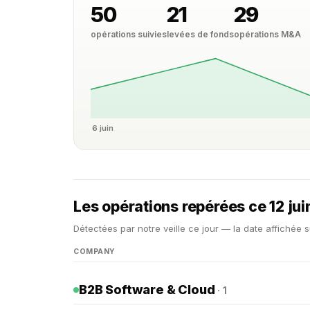
50
21
29
opérations suivies
levées de fonds
opérations M&A
6 juin
Les opérations repérées ce 12 ju
Détectées par notre veille ce jour — la date affichée s
COMPANY
B2B Software & Cloud
· 1