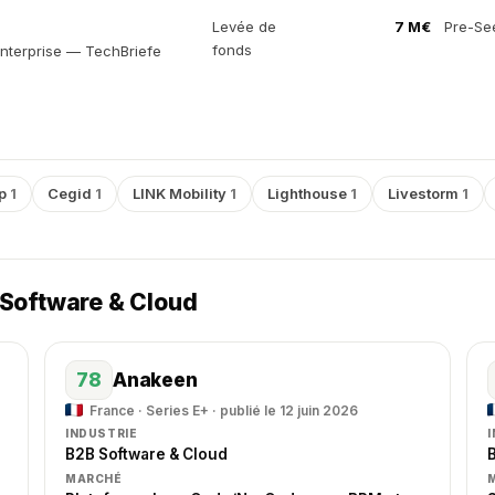
Levée de
7 M€
Pre-Se
fonds
Enterprise — TechBriefe
up
1
Cegid
1
LINK Mobility
1
Lighthouse
1
Livestorm
1
 Software & Cloud
78
Anakeen
France · Series E+ · publié le 12 juin 2026
INDUSTRIE
B2B Software & Cloud
MARCHÉ