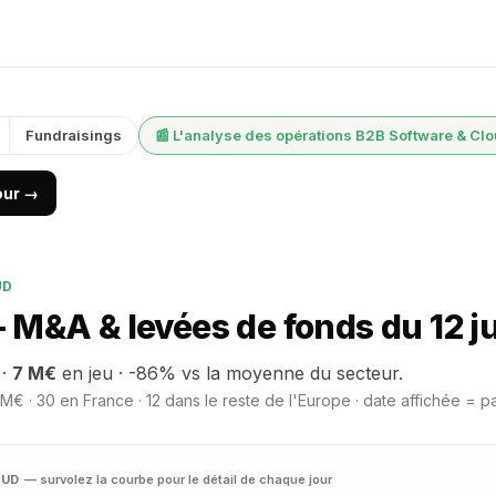
Fundraisings
📰 L'analyse des opérations B2B Software & Cl
jour →
UD
 M&A & levées de fonds du 12 j
 ·
7 M€
en jeu · -86% vs la moyenne du secteur.
M€ · 30 en France · 12 dans le reste de l'Europe · date affichée = p
OUD
— survolez la courbe pour le détail de chaque jour