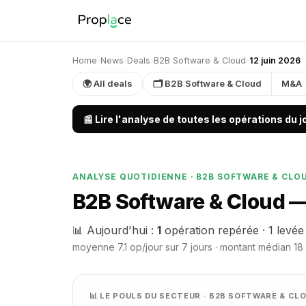
Home
›
News
›
Deals
›
B2B Software & Cloud
›
12 juin 2026
🌍 All deals
🗂 B2B Software & Cloud
M&A
📰 Lire l'analyse de toutes les opérations du 
ANALYSE QUOTIDIENNE · B2B SOFTWARE & CLO
B2B Software & Cloud —
📊 Aujourd'hui :
1
opération repérée · 1 levée
moyenne 7.1 op/jour sur 7 jours · montant médian 18 
📊 LE POULS DU SECTEUR · B2B SOFTWARE & CL