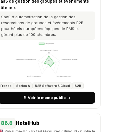
SaaS de gestion des groupes et événements
ôteliers
SaaS d'automatisation de la gestion des
réservations de groupes et événements B2B
pour hôtels européens équipés de PMS et
gérant plus de 100 chambres.
France
Series A
B2B Software & Cloud
B2B
📄 Voir le mémo public →
86.8
HotelHub
Royaume-Uni · Exited (Acquired / Buyout) · publié le