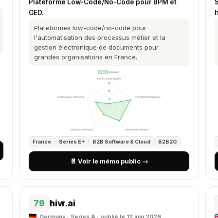
S
Plateforme Low-Code/No-Code pour BPM et
GED.
h
Plateformes low-code/no-code pour
l'automatisation des processus métier et la
gestion électronique de documents pour
grandes organisations en France.
France
Series E+
B2B Software & Cloud
B2B2G
📄 Voir le mémo public →
79
hivr.ai
Germany · Series A · publié le 12 juin 2026