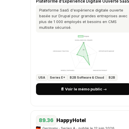
Plateforme d'Expérience Digitale Ouverte Saa
Plateforme SaaS d'expérience digitale ouverte
basée sur Drupal pour grandes entreprises avec
plus de 1 000 employés et besoins en CMS
multisite sécurisé.
USA
Series E+
B2B Software & Cloud
B2B
📄 Voir le mémo public →
89.36
HappyHotel
Germany · Series A · publié le 12 juin 2026