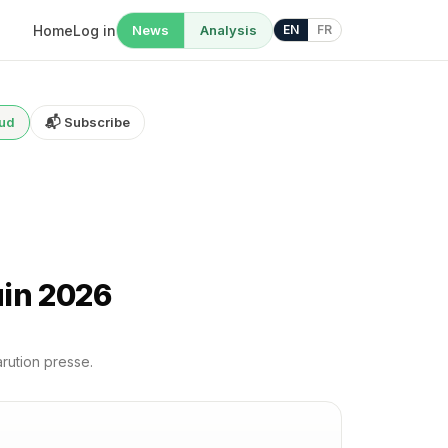
Home
Log in
News
Analysis
EN
FR
oud
📬 Subscribe
uin 2026
arution presse.