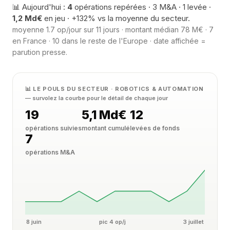
📊 Aujourd'hui :
4
opérations repérées · 3 M&A · 1 levée ·
1,2 Md€
en jeu · +132% vs la moyenne du secteur.
moyenne 1.7 op/jour sur 11 jours · montant médian 78 M€ · 7
en France · 10 dans le reste de l'Europe · date affichée =
parution presse.
📊 LE POULS DU SECTEUR · ROBOTICS & AUTOMATION
— survolez la courbe pour le détail de chaque jour
19
5,1 Md€
12
opérations suivies
montant cumulé
levées de fonds
7
opérations M&A
8 juin
pic 4 op/j
3 juillet