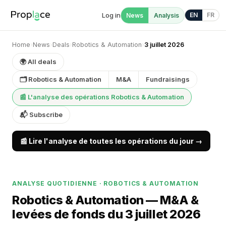
Log in
EN
FR
News
Analysis
Home
›
News
›
Deals
›
Robotics & Automation
›
3 juillet 2026
🌍 All deals
🗂 Robotics & Automation
M&A
Fundraisings
📰 L'analyse des opérations Robotics & Automation
📬 Subscribe
📰 Lire l'analyse de toutes les opérations du jour →
ANALYSE QUOTIDIENNE · ROBOTICS & AUTOMATION
Robotics & Automation — M&A &
levées de fonds du 3 juillet 2026