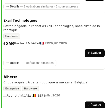
⋯ Détails
— 3 opérations similaires · 2 sources presse
Exail Technologies
Safran négocie le rachat d'Exail Technologies, spécialiste de la
robotique
Hardware
Rachat / M&A
Exit
FR
26 juin 2026
50 M€
⚡ Évaluer
⋯ Détails
— 3 opérations similaires
Alberts
Circus acquiert Alberts (robotique alimentaire, Belgique)
Enterprise
Hardware
Rachat / M&A
Exit
BE
2 juillet 2026
—
⚡ Évaluer