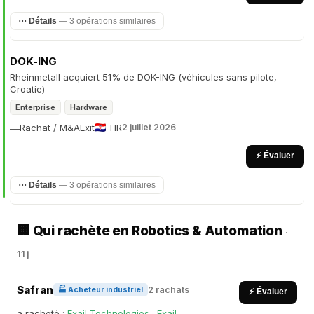
⋯ Détails
— 3 opérations similaires
DOK-ING
Rheinmetall acquiert 51% de DOK-ING (véhicules sans pilote,
Croatie)
Enterprise
Hardware
Rachat / M&A
Exit
HR
2 juillet 2026
—
⚡ Évaluer
⋯ Détails
— 3 opérations similaires
🏢 Qui rachète en Robotics & Automation
·
11 j
Safran
2 rachats
🏭 Acheteur industriel
⚡ Évaluer
a racheté :
Exail Technologies
·
Exail