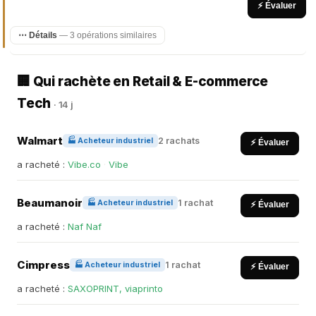
⚡ Évaluer
⋯ Détails
— 3 opérations similaires
🏢 Qui rachète en Retail & E-commerce
Tech
· 14 j
Walmart
2 rachats
🏭 Acheteur industriel
⚡ Évaluer
a racheté :
Vibe.co
·
Vibe
Beaumanoir
1 rachat
🏭 Acheteur industriel
⚡ Évaluer
a racheté :
Naf Naf
Cimpress
1 rachat
🏭 Acheteur industriel
⚡ Évaluer
a racheté :
SAXOPRINT, viaprinto