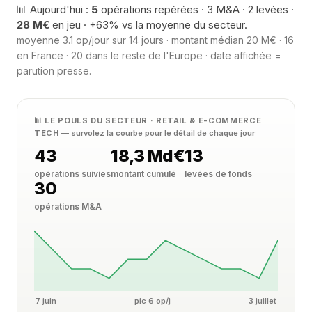
📊 Aujourd'hui :
5
opérations repérées · 3 M&A · 2 levées ·
28 M€
en jeu · +63% vs la moyenne du secteur.
moyenne 3.1 op/jour sur 14 jours · montant médian 20 M€ · 16
en France · 20 dans le reste de l'Europe · date affichée =
parution presse.
📊 LE POULS DU SECTEUR · RETAIL & E-COMMERCE
TECH
— survolez la courbe pour le détail de chaque jour
43
18,3 Md€
13
opérations suivies
montant cumulé
levées de fonds
30
opérations M&A
7 juin
pic 6 op/j
3 juillet