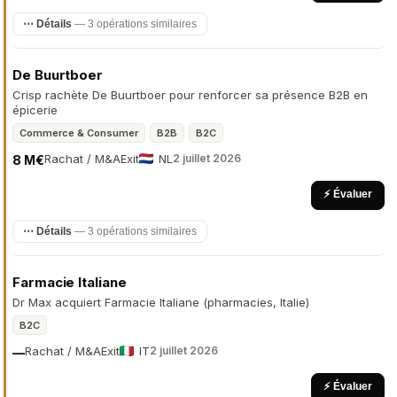
⋯ Détails
— 3 opérations similaires
De Buurtboer
Crisp rachète De Buurtboer pour renforcer sa présence B2B en
épicerie
Commerce & Consumer
B2B
B2C
Rachat / M&A
Exit
NL
2 juillet 2026
8 M€
⚡ Évaluer
⋯ Détails
— 3 opérations similaires
Farmacie Italiane
Dr Max acquiert Farmacie Italiane (pharmacies, Italie)
B2C
Rachat / M&A
Exit
IT
2 juillet 2026
—
⚡ Évaluer