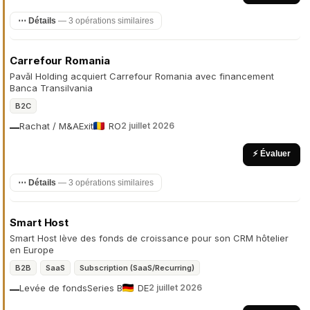
⋯ Détails
— 3 opérations similaires
Carrefour Romania
Pavăl Holding acquiert Carrefour Romania avec financement
Banca Transilvania
B2C
Rachat / M&A
Exit
RO
2 juillet 2026
—
⚡ Évaluer
⋯ Détails
— 3 opérations similaires
Smart Host
Smart Host lève des fonds de croissance pour son CRM hôtelier
en Europe
B2B
SaaS
Subscription (SaaS/Recurring)
Levée de fonds
Series B
DE
2 juillet 2026
—