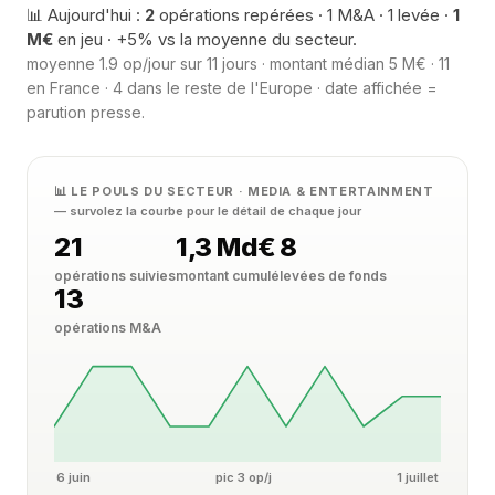
📊 Aujourd'hui :
2
opérations repérées · 1 M&A · 1 levée ·
1
M€
en jeu · +5% vs la moyenne du secteur.
moyenne 1.9 op/jour sur 11 jours · montant médian 5 M€ · 11
en France · 4 dans le reste de l'Europe · date affichée =
parution presse.
📊 LE POULS DU SECTEUR · MEDIA & ENTERTAINMENT
— survolez la courbe pour le détail de chaque jour
21
1,3 Md€
8
opérations suivies
montant cumulé
levées de fonds
13
opérations M&A
6 juin
pic 3 op/j
1 juillet