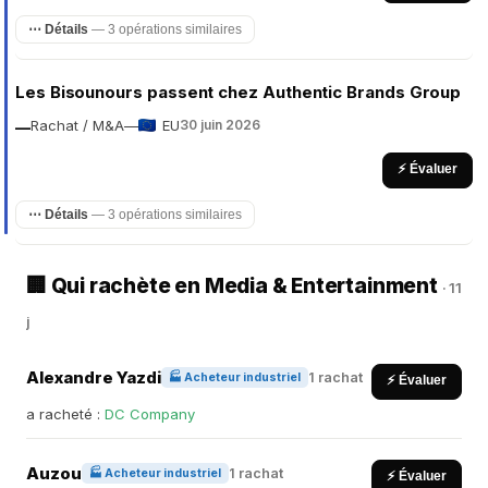
⋯ Détails
— 3 opérations similaires
Les Bisounours passent chez Authentic Brands Group
Rachat / M&A
—
EU
30 juin 2026
—
⚡ Évaluer
⋯ Détails
— 3 opérations similaires
🏢 Qui rachète en Media & Entertainment
· 11
j
Alexandre Yazdi
1 rachat
🏭 Acheteur industriel
⚡ Évaluer
a racheté :
DC Company
Auzou
1 rachat
🏭 Acheteur industriel
⚡ Évaluer