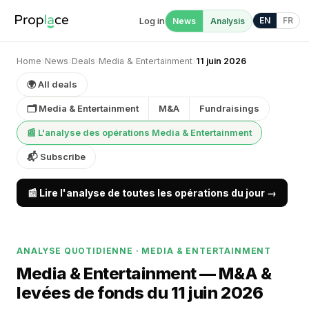
Log in
EN
FR
News
Analysis
Home
›
News
›
Deals
›
Media & Entertainment
›
11 juin 2026
🌍 All deals
🗂 Media & Entertainment
M&A
Fundraisings
📰 L'analyse des opérations Media & Entertainment
📬 Subscribe
📰 Lire l'analyse de toutes les opérations du jour →
ANALYSE QUOTIDIENNE · MEDIA & ENTERTAINMENT
Media & Entertainment — M&A &
levées de fonds du 11 juin 2026