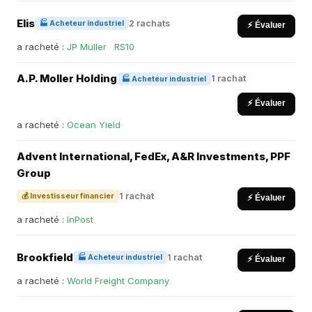
Elis
2 rachats
🏭 Acheteur industriel
⚡ Évaluer
a racheté :
JP Muller
·
RS10
A.P. Moller Holding
1 rachat
🏭 Acheteur industriel
⚡ Évaluer
a racheté :
Ocean Yield
Advent International, FedEx, A&R Investments, PPF
Group
1 rachat
💰 Investisseur financier
⚡ Évaluer
a racheté :
InPost
Brookfield
1 rachat
🏭 Acheteur industriel
⚡ Évaluer
a racheté :
World Freight Company