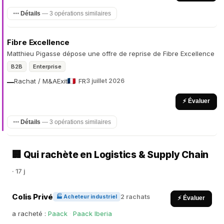
⋯ Détails
— 3 opérations similaires
Fibre Excellence
Matthieu Pigasse dépose une offre de reprise de Fibre Excellence
B2B
Enterprise
Rachat / M&A
Exit
FR
3 juillet 2026
—
⚡ Évaluer
⋯ Détails
— 3 opérations similaires
🏢 Qui rachète en Logistics & Supply Chain
· 17 j
Colis Privé
2 rachats
🏭 Acheteur industriel
⚡ Évaluer
a racheté :
Paack
·
Paack Iberia