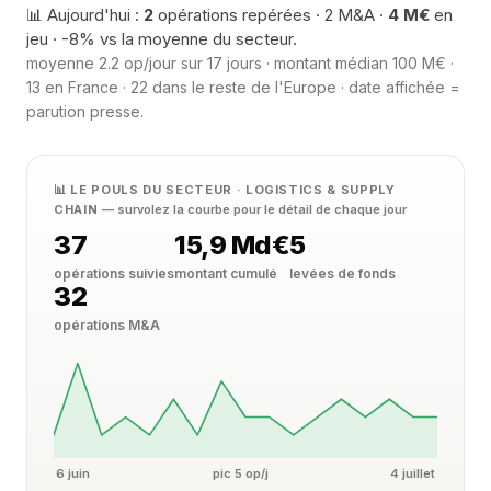
📊 Aujourd'hui :
2
opérations repérées · 2 M&A ·
4 M€
en
jeu · -8% vs la moyenne du secteur.
moyenne 2.2 op/jour sur 17 jours · montant médian 100 M€ ·
13 en France · 22 dans le reste de l'Europe · date affichée =
parution presse.
📊 LE POULS DU SECTEUR · LOGISTICS & SUPPLY
CHAIN
— survolez la courbe pour le détail de chaque jour
37
15,9 Md€
5
opérations suivies
montant cumulé
levées de fonds
32
opérations M&A
6 juin
pic 5 op/j
4 juillet