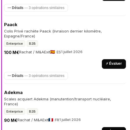
⋯ Détails
— 3 opérations similaires
Paack
Colis Privé rachète Paack (livraison dernier kilomètre,
Espagne/France)
Enterprise
B2B
Rachat / M&A
Exit
ES
1 juillet 2026
100 M€
⚡ Évaluer
⋯ Détails
— 3 opérations similaires
Adekma
Scales acquiert Adekma (manutention/transport nucléaire,
France)
Enterprise
B2B
Rachat / M&A
Exit
FR
1 juillet 2026
90 M€