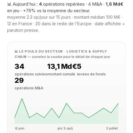
📊 Aujourd'hui :
4
opérations repérées · 4 M&A ·
1,6 Md€
en jeu · +76% vs la moyenne du secteur.
moyenne 2.3 op/jour sur 15 jours · montant médian 100 M€ ·
12 en France · 20 dans le reste de l'Europe · date affichée =
parution presse.
📊 LE POULS DU SECTEUR · LOGISTICS & SUPPLY
CHAIN
— survolez la courbe pour le détail de chaque jour
34
13,1 Md€
5
opérations suivies
montant cumulé
levées de fonds
29
opérations M&A
6 juin
pic 5 op/j
2 juillet