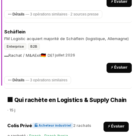
⚡ Évaluer
⋯ Détails
— 3 opérations similaires · 2 sources presse
Schäflein
FM Logistic acquiert majorité de Schäflein (logistique, Allemagne)
Enterprise
B2B
Rachat / M&A
Exit
DE
1 juillet 2026
—
⚡ Évaluer
⋯ Détails
— 3 opérations similaires
🏢 Qui rachète en Logistics & Supply Chain
· 15 j
Colis Privé
2 rachats
🏭 Acheteur industriel
⚡ Évaluer
a racheté :
Paack
·
Paack Iberia