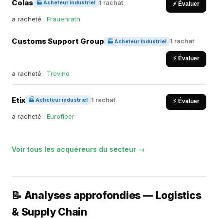
Colas
1 rachat
🏭 Acheteur industriel
⚡ Évaluer
a racheté :
Frauenrath
Customs Support Group
1 rachat
🏭 Acheteur industriel
⚡ Évaluer
a racheté :
Trovino
Etix
1 rachat
🏭 Acheteur industriel
⚡ Évaluer
a racheté :
Eurofiber
Voir tous les acquéreurs du secteur →
📝 Analyses approfondies — Logistics
& Supply Chain