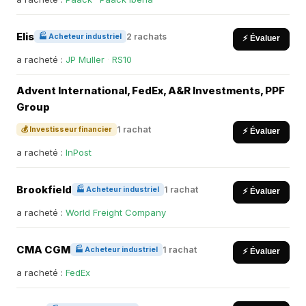
Elis
2 rachats
🏭 Acheteur industriel
⚡ Évaluer
a racheté :
JP Muller
·
RS10
Advent International, FedEx, A&R Investments, PPF
Group
1 rachat
💰 Investisseur financier
⚡ Évaluer
a racheté :
InPost
Brookfield
1 rachat
🏭 Acheteur industriel
⚡ Évaluer
a racheté :
World Freight Company
CMA CGM
1 rachat
🏭 Acheteur industriel
⚡ Évaluer
a racheté :
FedEx