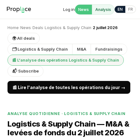
Log in
EN
FR
News
Analysis
Home
›
News
›
Deals
›
Logistics & Supply Chain
›
2 juillet 2026
🌍 All deals
🗂 Logistics & Supply Chain
M&A
Fundraisings
📰 L'analyse des opérations Logistics & Supply Chain
📬 Subscribe
📰 Lire l'analyse de toutes les opérations du jour →
ANALYSE QUOTIDIENNE · LOGISTICS & SUPPLY CHAIN
Logistics & Supply Chain — M&A &
levées de fonds du 2 juillet 2026