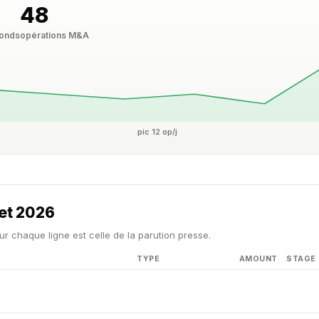
48
fonds
opérations M&A
pic 12 op/j
let 2026
ur chaque ligne est celle de la parution presse.
TYPE
AMOUNT
STAGE