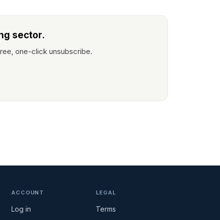
ng sector.
ree, one-click unsubscribe.
ACCOUNT
LEGAL
Log in
Terms