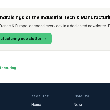
ndraisings of the Industrial Tech & Manufacturi
 France & Europe, decoded every day in a dedicated newsletter. F
nufacturing newsletter →
facturing
PROPLACE
INSIGHTS
Home
News