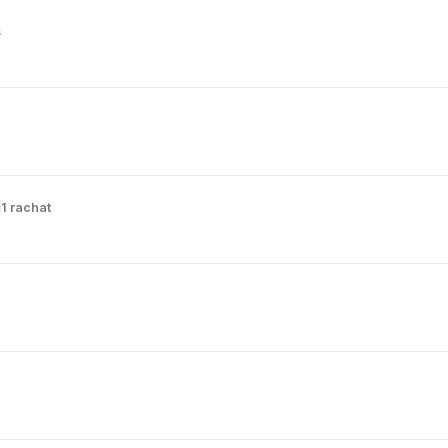
s
1 rachat