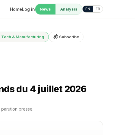
Home
Log in
News
Analysis
EN
FR
al Tech & Manufacturing
📬 Subscribe
ds du 4 juillet 2026
 parution presse.