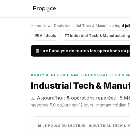
Home
›
News
›
Deals
›
Industrial Tech & Manufacturing
›
4 ju
🌍 All deals
🗂 Industrial Tech & Manufacturin
📰 Lire l'analyse de toutes les opérations du 
ANALYSE QUOTIDIENNE · INDUSTRIAL TECH & 
Industrial Tech & Manuf
📊 Aujourd'hui :
5
opérations repérées · 5 M
moyenne 5.0 op/jour sur 12 jours · montant médian 11
📊 LE POULS DU SECTEUR · INDUSTRIAL TECH 