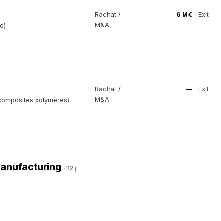
Rachat /
6 M€
Exit
M&A
o)
Rachat /
—
Exit
M&A
 (composites polymères)
 Manufacturing
· 12 j