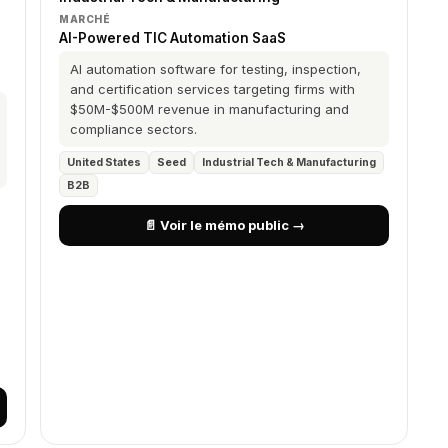
MARCHÉ
AI-Powered TIC Automation SaaS
AI automation software for testing, inspection,
and certification services targeting firms with
$50M-$500M revenue in manufacturing and
compliance sectors.
United States
Seed
Industrial Tech & Manufacturing
B2B
📄 Voir le mémo public →