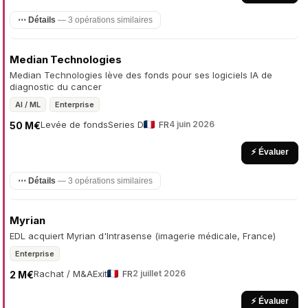
⋯ Détails
— 3 opérations similaires
Median Technologies
Median Technologies lève des fonds pour ses logiciels IA de
diagnostic du cancer
AI / ML
Enterprise
Levée de fonds
Series D
FR
4 juin 2026
50 M€
⚡ Évaluer
⋯ Détails
— 3 opérations similaires
Myrian
EDL acquiert Myrian d'Intrasense (imagerie médicale, France)
Enterprise
Rachat / M&A
Exit
FR
2 juillet 2026
2 M€
⚡ Évaluer