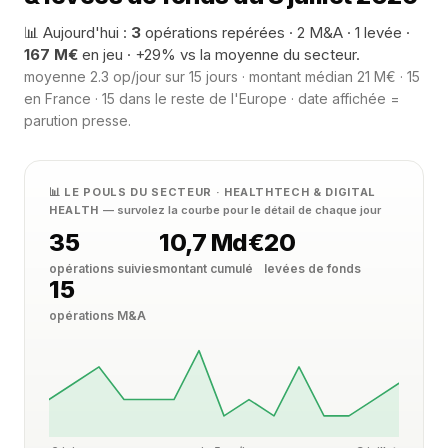
📊 Aujourd'hui :
3
opérations repérées · 2 M&A · 1 levée ·
167 M€
en jeu · +29% vs la moyenne du secteur.
moyenne 2.3 op/jour sur 15 jours · montant médian 21 M€ · 15
en France · 15 dans le reste de l'Europe · date affichée =
parution presse.
📊 LE POULS DU SECTEUR · HEALTHTECH & DIGITAL
HEALTH
— survolez la courbe pour le détail de chaque jour
35
10,7 Md€
20
opérations suivies
montant cumulé
levées de fonds
15
opérations M&A