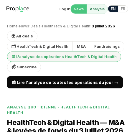
Log in
EN
FR
News
Analysis
Home
›
News
›
Deals
›
HealthTech & Digital Health
›
3 juillet 2026
🌍 All deals
🗂 HealthTech & Digital Health
M&A
Fundraisings
📰 L'analyse des opérations HealthTech & Digital Health
📬 Subscribe
📰 Lire l'analyse de toutes les opérations du jour →
ANALYSE QUOTIDIENNE · HEALTHTECH & DIGITAL
HEALTH
HealthTech & Digital Health — M&A
& levées de fonds du 3 juillet 2026