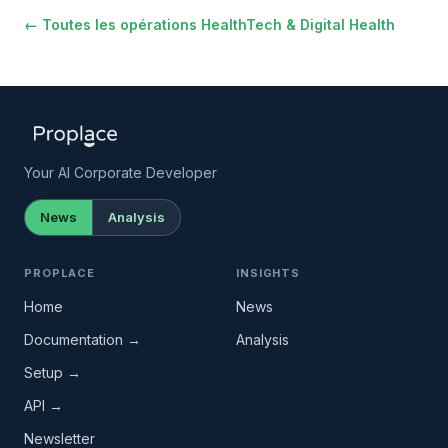
← Toutes les opérations HealthTech & Digital Health
Your AI Corporate Developer
News
Analysis
PROPLACE
INSIGHTS
Home
News
Documentation →
Analysis
Setup →
API →
Newsletter