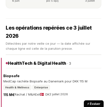
6 juin
pic 5 op/j
3 juillet
Les opérations repérées ce 3 juillet
2026
Détectées par notre veille ce jour — la date affichée sur
chaque ligne est celle de la parution presse.
HealthTech & Digital Health
· 3
Biopsafe
MedCap rachète Biopsafe au Danemark pour DKK 115 M
Health & Wellness
Enterprise
Rachat / M&A
Exit
DK
2 juillet 2026
115 M€
⚡ Évaluer