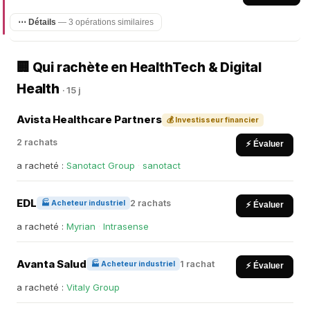
⋯ Détails
— 3 opérations similaires
🏢 Qui rachète en HealthTech & Digital
Health
· 15 j
Avista Healthcare Partners
💰 Investisseur financier
2 rachats
⚡ Évaluer
a racheté :
Sanotact Group
·
sanotact
EDL
2 rachats
🏭 Acheteur industriel
⚡ Évaluer
a racheté :
Myrian
·
Intrasense
Avanta Salud
1 rachat
🏭 Acheteur industriel
⚡ Évaluer
a racheté :
Vitaly Group