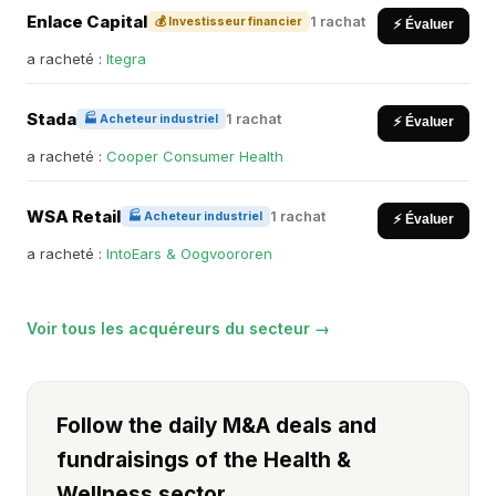
Enlace Capital
1 rachat
💰 Investisseur financier
⚡ Évaluer
a racheté :
Itegra
Stada
1 rachat
🏭 Acheteur industriel
⚡ Évaluer
a racheté :
Cooper Consumer Health
WSA Retail
1 rachat
🏭 Acheteur industriel
⚡ Évaluer
a racheté :
IntoEars & Oogvoororen
Voir tous les acquéreurs du secteur →
Follow the daily M&A deals and
fundraisings of the Health &
Wellness sector.