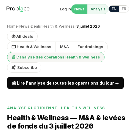
Log in
EN
FR
News
Analysis
Home
›
News
›
Deals
›
Health & Wellness
›
3 juillet 2026
🌍 All deals
🗂 Health & Wellness
M&A
Fundraisings
📰 L'analyse des opérations Health & Wellness
📬 Subscribe
📰 Lire l'analyse de toutes les opérations du jour →
ANALYSE QUOTIDIENNE · HEALTH & WELLNESS
Health & Wellness — M&A & levées
de fonds du 3 juillet 2026