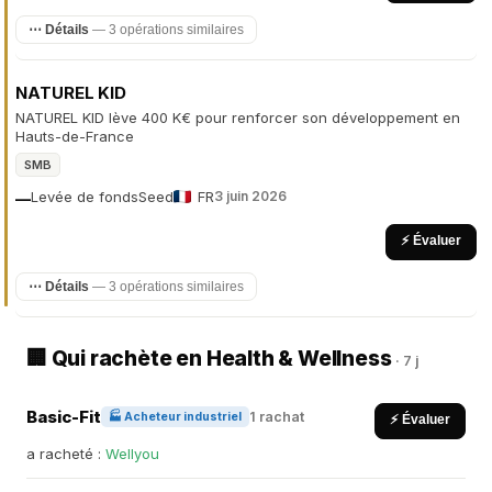
⋯ Détails
— 3 opérations similaires
NATUREL KID
NATUREL KID lève 400 K€ pour renforcer son développement en
Hauts-de-France
SMB
Levée de fonds
Seed
FR
3 juin 2026
—
⚡ Évaluer
⋯ Détails
— 3 opérations similaires
🏢 Qui rachète en Health & Wellness
· 7 j
Basic-Fit
1 rachat
🏭 Acheteur industriel
⚡ Évaluer
a racheté :
Wellyou