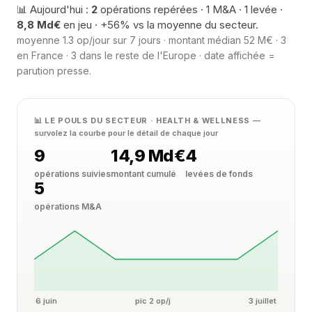
📊 Aujourd'hui :
2
opérations repérées · 1 M&A · 1 levée ·
8,8 Md€
en jeu · +56% vs la moyenne du secteur.
moyenne 1.3 op/jour sur 7 jours · montant médian 52 M€ · 3
en France · 3 dans le reste de l'Europe · date affichée =
parution presse.
📊 LE POULS DU SECTEUR · HEALTH & WELLNESS
—
survolez la courbe pour le détail de chaque jour
9
14,9 Md€
4
opérations suivies
montant cumulé
levées de fonds
5
opérations M&A
6 juin
pic 2 op/j
3 juillet