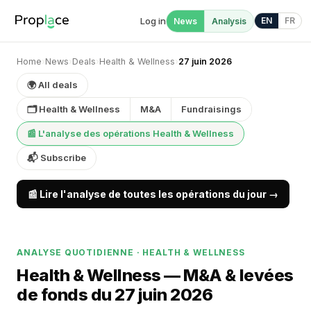
Log in
EN
FR
News
Analysis
Home
›
News
›
Deals
›
Health & Wellness
›
27 juin 2026
🌍 All deals
🗂 Health & Wellness
M&A
Fundraisings
📰 L'analyse des opérations Health & Wellness
📬 Subscribe
📰 Lire l'analyse de toutes les opérations du jour →
ANALYSE QUOTIDIENNE · HEALTH & WELLNESS
Health & Wellness — M&A & levées
de fonds du 27 juin 2026