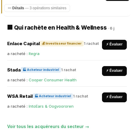
⋯ Détails
— 3 opérations similaires
🏢 Qui rachète en Health & Wellness
· 6 j
Enlace Capital
1 rachat
💰 Investisseur financier
⚡ Évaluer
a racheté :
Itegra
Stada
1 rachat
🏭 Acheteur industriel
⚡ Évaluer
a racheté :
Cooper Consumer Health
WSA Retail
1 rachat
🏭 Acheteur industriel
⚡ Évaluer
a racheté :
IntoEars & Oogvoororen
Voir tous les acquéreurs du secteur →