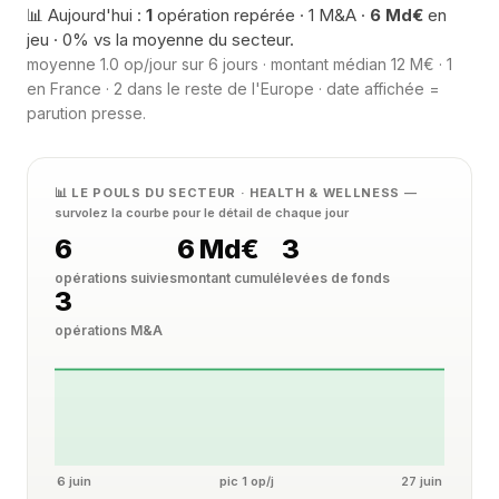
📊 Aujourd'hui :
1
opération repérée · 1 M&A ·
6 Md€
en
jeu · 0% vs la moyenne du secteur.
moyenne 1.0 op/jour sur 6 jours · montant médian 12 M€ · 1
en France · 2 dans le reste de l'Europe · date affichée =
parution presse.
📊 LE POULS DU SECTEUR · HEALTH & WELLNESS
—
survolez la courbe pour le détail de chaque jour
6
6 Md€
3
opérations suivies
montant cumulé
levées de fonds
3
opérations M&A
6 juin
pic 1 op/j
27 juin