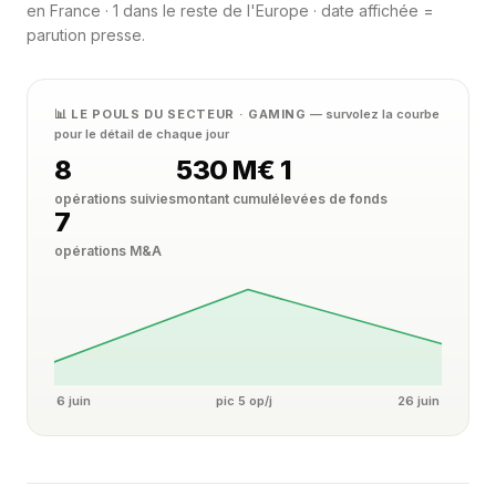
en France · 1 dans le reste de l'Europe · date affichée =
parution presse.
📊 LE POULS DU SECTEUR · GAMING
— survolez la courbe
pour le détail de chaque jour
8
530 M€
1
opérations suivies
montant cumulé
levées de fonds
7
opérations M&A
6 juin
pic 5 op/j
26 juin