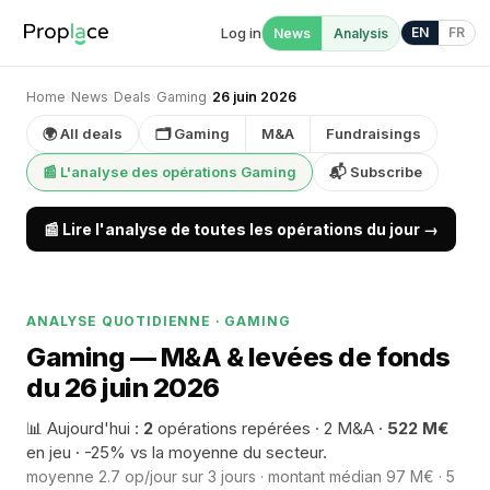
Log in
EN
FR
News
Analysis
Home
›
News
›
Deals
›
Gaming
›
26 juin 2026
🌍 All deals
🗂 Gaming
M&A
Fundraisings
📰 L'analyse des opérations Gaming
📬 Subscribe
📰 Lire l'analyse de toutes les opérations du jour →
ANALYSE QUOTIDIENNE · GAMING
Gaming — M&A & levées de fonds
du 26 juin 2026
📊 Aujourd'hui :
2
opérations repérées · 2 M&A ·
522 M€
en jeu · -25% vs la moyenne du secteur.
moyenne 2.7 op/jour sur 3 jours · montant médian 97 M€ · 5