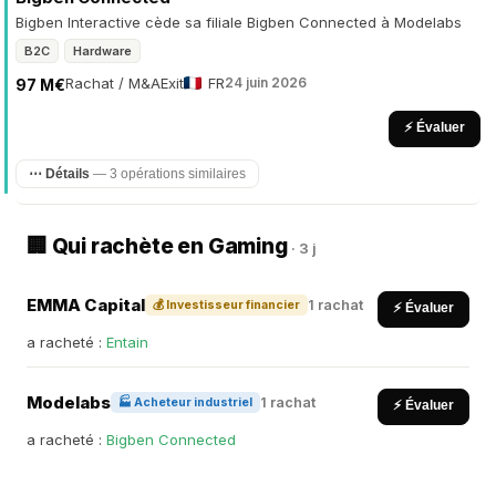
Bigben Interactive cède sa filiale Bigben Connected à Modelabs
B2C
Hardware
Rachat / M&A
Exit
FR
24 juin 2026
97 M€
⚡ Évaluer
⋯ Détails
— 3 opérations similaires
🏢 Qui rachète en Gaming
· 3 j
EMMA Capital
1 rachat
💰 Investisseur financier
⚡ Évaluer
a racheté :
Entain
Modelabs
1 rachat
🏭 Acheteur industriel
⚡ Évaluer
a racheté :
Bigben Connected