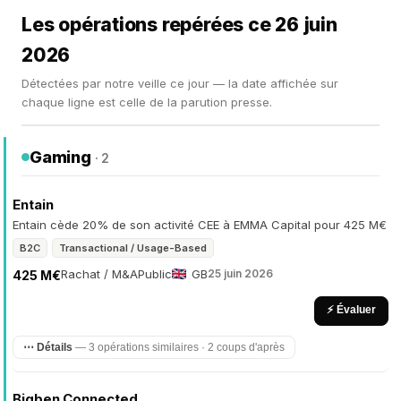
Les opérations repérées ce 26 juin
2026
Détectées par notre veille ce jour — la date affichée sur
chaque ligne est celle de la parution presse.
Gaming
· 2
Entain
Entain cède 20% de son activité CEE à EMMA Capital pour 425 M€
B2C
Transactional / Usage-Based
Rachat / M&A
Public
GB
25 juin 2026
425 M€
⚡ Évaluer
⋯ Détails
— 3 opérations similaires · 2 coups d'après
Bigben Connected