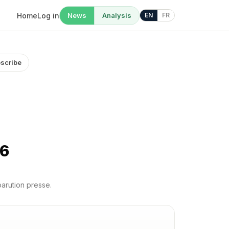
Home
Log in
News
Analysis
EN
FR
scribe
26
parution presse.