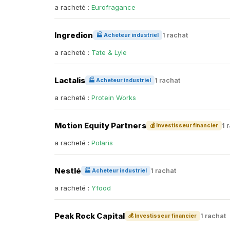
a racheté :
Eurofragance
Ingredion
1 rachat
🏭 Acheteur industriel
a racheté :
Tate & Lyle
Lactalis
1 rachat
🏭 Acheteur industriel
a racheté :
Protein Works
Motion Equity Partners
1 
💰 Investisseur financier
a racheté :
Polaris
Nestlé
1 rachat
🏭 Acheteur industriel
a racheté :
Yfood
Peak Rock Capital
1 rachat
💰 Investisseur financier