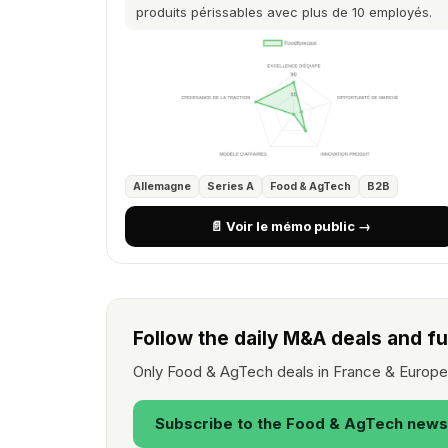
produits périssables avec plus de 10 employés.
Allemagne
Series A
Food & AgTech
B2B
📄 Voir le mémo public →
Follow the daily M&A deals and f
Only Food & AgTech deals in France & Europe,
Subscribe to the Food & AgTech news