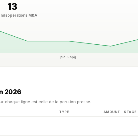
13
onds
opérations M&A
pic 5 op/j
in 2026
ur chaque ligne est celle de la parution presse.
TYPE
AMOUNT
STAGE