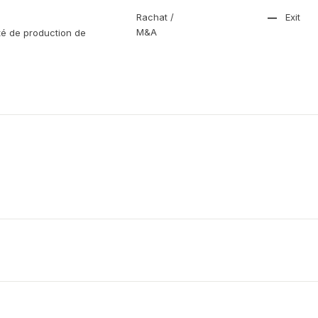
Rachat /
—
Exit
M&A
té de production de