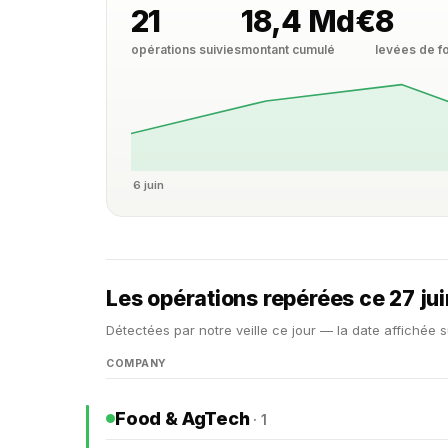
21
18,4 Md€
8
opérations suivies
montant cumulé
levées de f
6 juin
Les opérations repérées ce 27 ju
Détectées par notre veille ce jour — la date affichée s
COMPANY
Food & AgTech
· 1