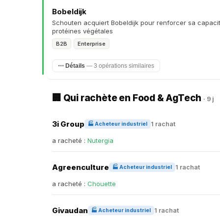
Bobeldijk
Schouten acquiert Bobeldijk pour renforcer sa capaci
protéines végétales
B2B
Enterprise
⋯ Détails
— 3 opérations similaires
🏢 Qui rachète en Food & AgTech
· 9 j
3i Group
1 rachat
🏭 Acheteur industriel
a racheté :
Nutergia
Agreenculture
1 rachat
🏭 Acheteur industriel
a racheté :
Chouette
Givaudan
1 rachat
🏭 Acheteur industriel