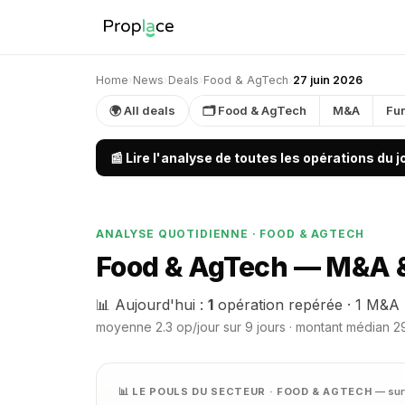
Home
›
News
›
Deals
›
Food & AgTech
›
27 juin 2026
🌍 All deals
🗂 Food & AgTech
M&A
Fu
📰 Lire l'analyse de toutes les opérations du 
ANALYSE QUOTIDIENNE · FOOD & AGTECH
Food & AgTech — M&A & 
📊 Aujourd'hui :
1
opération repérée · 1 M&A 
moyenne 2.3 op/jour sur 9 jours · montant médian 29
📊 LE POULS DU SECTEUR · FOOD & AGTECH
— sur