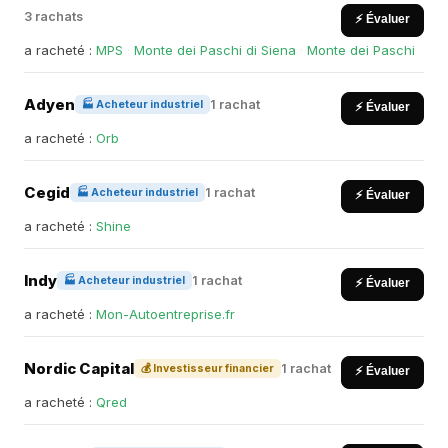
3 rachats
⚡ Évaluer
a racheté :
MPS
·
Monte dei Paschi di Siena
·
Monte dei Paschi
Adyen
1 rachat
🏭 Acheteur industriel
⚡ Évaluer
a racheté :
Orb
Cegid
1 rachat
🏭 Acheteur industriel
⚡ Évaluer
a racheté :
Shine
Indy
1 rachat
🏭 Acheteur industriel
⚡ Évaluer
a racheté :
Mon-Autoentreprise.fr
Nordic Capital
1 rachat
💰 Investisseur financier
⚡ Évaluer
a racheté :
Qred