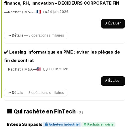
finance, RH, innovation - DECIDEURS CORPORATE FIN
Rachat / M&A
—
FR
24 juin 2026
—
⚡ Évaluer
⋯ Détails
— 3 opérations similaires
✔️ Leasing informatique en PME : éviter les pièges de
fin de contrat
Rachat / M&A
—
US
18 juin 2026
—
⚡ Évaluer
⋯ Détails
— 3 opérations similaires
🏢 Qui rachète en FinTech
· 9 j
Intesa Sanpaolo
🏭 Acheteur industriel
🔁 Rachats en série