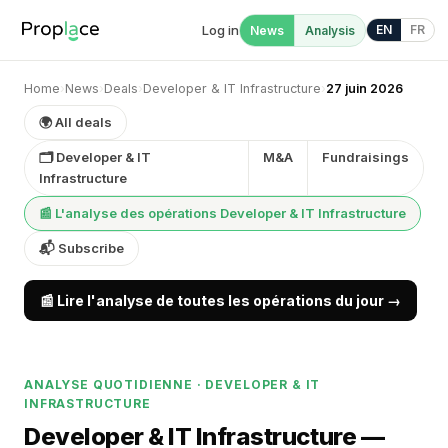
Log in
EN
FR
News
Analysis
Home
›
News
›
Deals
›
Developer & IT Infrastructure
›
27 juin 2026
🌍 All deals
🗂 Developer & IT
M&A
Fundraisings
Infrastructure
📰 L'analyse des opérations Developer & IT Infrastructure
📬 Subscribe
📰 Lire l'analyse de toutes les opérations du jour →
ANALYSE QUOTIDIENNE · DEVELOPER & IT
INFRASTRUCTURE
Developer & IT Infrastructure —