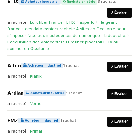
ETIX
3 rachats
🏭 Acheteur industriel
🔁 Rachats en série
⚡ Évaluer
a racheté :
Eurofiber France
·
ETIX frappe fort : le géant
français des data centers rachète 4 sites en Occitanie pour
s’imposer face aux mastodontes du numérique - ladepeche.fr
·
L’acquisition des datacenters Eurofiber placerait ETIX au
sommet en Occitanie
Alten
1 rachat
🏭 Acheteur industriel
⚡ Évaluer
a racheté :
Klanik
Ardian
1 rachat
🏭 Acheteur industriel
⚡ Évaluer
a racheté :
Verne
EMZ
1 rachat
🏭 Acheteur industriel
⚡ Évaluer
a racheté :
Primal