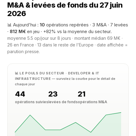
M&A & levées de fonds du 27 juin
2026
📊 Aujourd'hui :
10
opérations repérées · 3 M&A · 7 levées
·
812 M€
en jeu · +82% vs la moyenne du secteur.
moyenne 5.5 op/jour sur 8 jours · montant médian 69 M€ ·
26 en France · 13 dans le reste de l'Europe · date affichée =
parution presse.
📊 LE POULS DU SECTEUR · DEVELOPER & IT
INFRASTRUCTURE
— survolez la courbe pour le détail de
chaque jour
44
23
21
opérations suivies
levées de fonds
opérations M&A