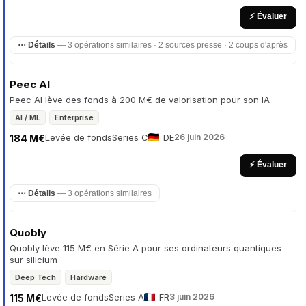
⚡ Évaluer
⋯ Détails
— 3 opérations similaires · 2 sources presse · 2 coups d'après
Peec AI
Peec AI lève des fonds à 200 M€ de valorisation pour son IA
AI / ML
Enterprise
Levée de fonds
Series C
DE
26 juin 2026
184 M€
⚡ Évaluer
⋯ Détails
— 3 opérations similaires
Quobly
Quobly lève 115 M€ en Série A pour ses ordinateurs quantiques
sur silicium
Deep Tech
Hardware
Levée de fonds
Series A
FR
3 juin 2026
115 M€