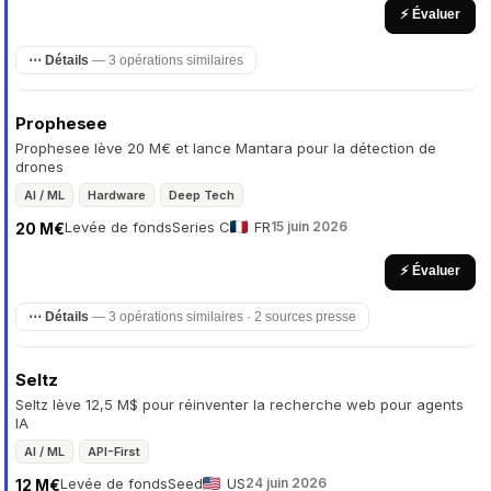
⚡ Évaluer
⋯ Détails
— 3 opérations similaires
Prophesee
Prophesee lève 20 M€ et lance Mantara pour la détection de
drones
AI / ML
Hardware
Deep Tech
Levée de fonds
Series C
FR
15 juin 2026
20 M€
⚡ Évaluer
⋯ Détails
— 3 opérations similaires · 2 sources presse
Seltz
Seltz lève 12,5 M$ pour réinventer la recherche web pour agents
IA
AI / ML
API-First
Levée de fonds
Seed
US
24 juin 2026
12 M€