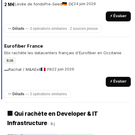
Levée de fonds
Pre-Seed
DE
24 juin 2026
2 M€
⚡ Évaluer
⋯ Détails
— 3 opérations similaires · 2 sources presse
Eurofiber France
Etix rachète les datacenters français d'Eurofiber en Occitanie
B2B
Rachat / M&A
Exit
FR
22 juin 2026
—
⚡ Évaluer
⋯ Détails
— 3 opérations similaires
🏢 Qui rachète en Developer & IT
Infrastructure
· 8 j