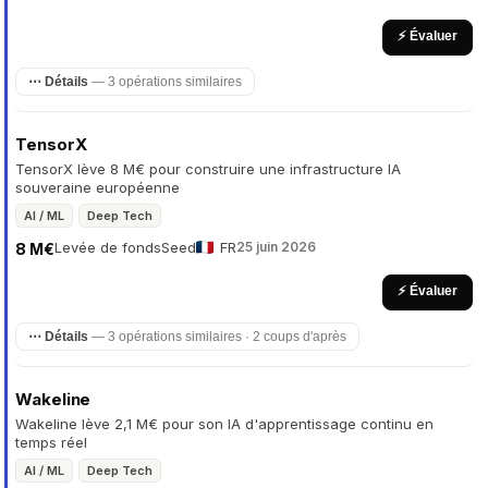
⚡ Évaluer
⋯ Détails
— 3 opérations similaires
TensorX
TensorX lève 8 M€ pour construire une infrastructure IA
souveraine européenne
AI / ML
Deep Tech
Levée de fonds
Seed
FR
25 juin 2026
8 M€
⚡ Évaluer
⋯ Détails
— 3 opérations similaires · 2 coups d'après
Wakeline
Wakeline lève 2,1 M€ pour son IA d'apprentissage continu en
temps réel
AI / ML
Deep Tech