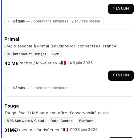
⚡ Évaluer
⋯ Détails
— 3 opérations similaires · 2 sources presse
Primal
EMZ s'associe à Primal (solutions IoT connectées, France)
IoT (Internet of Things)
B2B
Rachat / M&A
Series A
FR
9 juin 2026
40 M€
⚡ Évaluer
⋯ Détails
— 3 opérations similaires
Tsuga
Tsuga lève 31 M€ pour son offre d'observabilité cloud
B2B Software & Cloud
Data-Centric
Platform
Levée de fonds
Series C
FR
23 juin 2026
31 M€