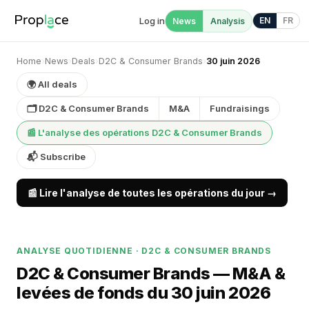
Log in
EN
FR
News
Analysis
Home
›
News
›
Deals
›
D2C & Consumer Brands
›
30 juin 2026
🌍 All deals
🗂 D2C & Consumer Brands
M&A
Fundraisings
📰 L'analyse des opérations D2C & Consumer Brands
📬 Subscribe
📰 Lire l'analyse de toutes les opérations du jour →
ANALYSE QUOTIDIENNE · D2C & CONSUMER BRANDS
D2C & Consumer Brands — M&A &
levées de fonds du 30 juin 2026