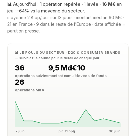
📊 Aujourd'hui :
1
opération repérée · 1 levée ·
16 M€
en
jeu · -64% vs la moyenne du secteur.
moyenne 2.8 op/jour sur 13 jours · montant médian 60 M€ ·
21 en France · 9 dans le reste de l'Europe · date affichée =
parution presse.
📊 LE POULS DU SECTEUR · D2C & CONSUMER BRANDS
— survolez la courbe pour le détail de chaque jour
36
9,5 Md€
10
opérations suivies
montant cumulé
levées de fonds
26
opérations M&A
7 juin
pic 11 op/j
30 juin