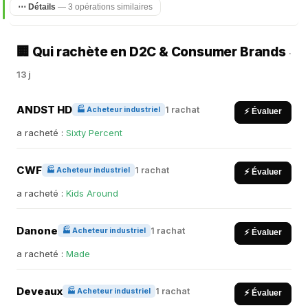
⋯ Détails
— 3 opérations similaires
🏢 Qui rachète en D2C & Consumer Brands
·
13 j
ANDST HD
1 rachat
🏭 Acheteur industriel
⚡ Évaluer
a racheté :
Sixty Percent
CWF
1 rachat
🏭 Acheteur industriel
⚡ Évaluer
a racheté :
Kids Around
Danone
1 rachat
🏭 Acheteur industriel
⚡ Évaluer
a racheté :
Made
Deveaux
1 rachat
🏭 Acheteur industriel
⚡ Évaluer