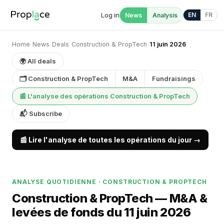
Log in
EN
FR
News
Analysis
Home
›
News
›
Deals
›
Construction & PropTech
›
11 juin 2026
🌍 All deals
🗂 Construction & PropTech
M&A
Fundraisings
📰 L'analyse des opérations Construction & PropTech
📬 Subscribe
📰 Lire l'analyse de toutes les opérations du jour →
ANALYSE QUOTIDIENNE · CONSTRUCTION & PROPTECH
Construction & PropTech — M&A &
levées de fonds du 11 juin 2026