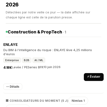
2026
Détectées par notre veille ce jour — la date affichée sur
chaque ligne est celle de la parution presse.
Construction & PropTech
· 1
ENLAYE
Du BIM à l'intelligence du risque : ENLAYE lève 4,25 millions
d'euros
Enterprise
B2B
AI / ML
Levée / PE
Series B
FR
10 juin 2026
4 M€
⚡ Évaluer
⋯ Détails
Nimlas
1
🏢 CONSOLIDATEURS DU MOMENT (5 J)