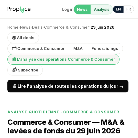
Log in
EN
FR
News
Analysis
Home
›
News
›
Deals
›
Commerce & Consumer
›
29 juin 2026
🌍 All deals
🗂 Commerce & Consumer
M&A
Fundraisings
📰 L'analyse des opérations Commerce & Consumer
📬 Subscribe
📰 Lire l'analyse de toutes les opérations du jour →
ANALYSE QUOTIDIENNE · COMMERCE & CONSUMER
Commerce & Consumer — M&A &
levées de fonds du 29 juin 2026