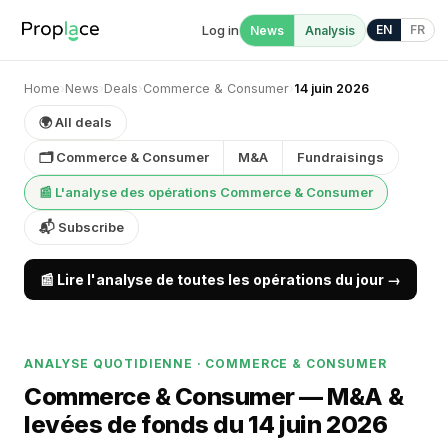
Log in
EN
FR
News
Analysis
Home
›
News
›
Deals
›
Commerce & Consumer
›
14 juin 2026
🌍 All deals
🗂 Commerce & Consumer
M&A
Fundraisings
📰 L'analyse des opérations Commerce & Consumer
📬 Subscribe
📰 Lire l'analyse de toutes les opérations du jour →
ANALYSE QUOTIDIENNE · COMMERCE & CONSUMER
Commerce & Consumer — M&A &
levées de fonds du 14 juin 2026