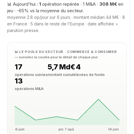
📊 Aujourd'hui :
1
opération repérée · 1 M&A ·
308 M€
en
jeu · -65% vs la moyenne du secteur.
moyenne 2.8 op/jour sur 6 jours · montant médian 44 M€ · 8
en France · 5 dans le reste de l'Europe · date affichée =
parution presse.
📊 LE POULS DU SECTEUR · COMMERCE & CONSUMER
— survolez la courbe pour le détail de chaque jour
17
5,7 Md€
4
opérations suivies
montant cumulé
levées de fonds
13
opérations M&A
6 juin
pic 7 op/j
14 juin