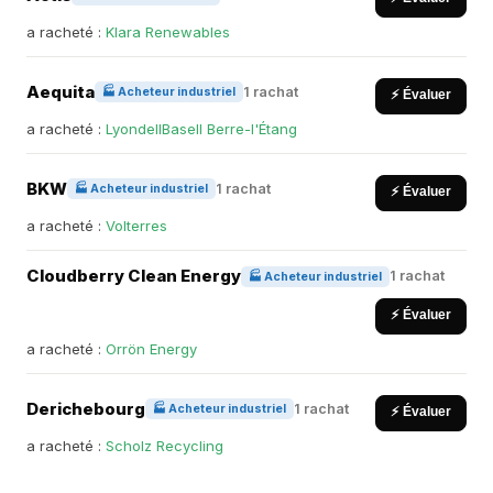
a racheté :
Klara Renewables
Aequita
1 rachat
🏭 Acheteur industriel
⚡ Évaluer
a racheté :
LyondellBasell Berre-l'Étang
BKW
1 rachat
🏭 Acheteur industriel
⚡ Évaluer
a racheté :
Volterres
Cloudberry Clean Energy
1 rachat
🏭 Acheteur industriel
⚡ Évaluer
a racheté :
Orrön Energy
Derichebourg
1 rachat
🏭 Acheteur industriel
⚡ Évaluer
a racheté :
Scholz Recycling