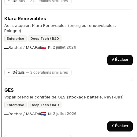
⋯ Détails
— 3 opérations similaires
Klara Renewables
Actis acquiert Klara Renewables (énergies renouvelables,
Pologne)
Enterprise
Deep Tech / R&D
Rachat / M&A
Exit
PL
2 juillet 2026
—
⚡ Évaluer
⋯ Détails
— 3 opérations similaires
GES
Vopak prend le contrôle de GES (stockage batterie, Pays-Bas)
Enterprise
Deep Tech / R&D
Rachat / M&A
Exit
NL
2 juillet 2026
—
⚡ Évaluer