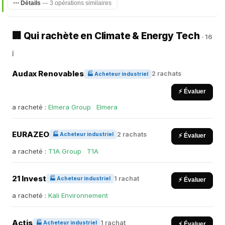
⋯ Détails
— 3 opérations similaires
🏢 Qui rachète en Climate & Energy Tech
· 16
j
Audax Renovables
2 rachats
🏭 Acheteur industriel
⚡ Évaluer
a racheté :
Elmera Group
·
Elmera
EURAZEO
2 rachats
🏭 Acheteur industriel
⚡ Évaluer
a racheté :
T1A Group
·
T1A
21 Invest
1 rachat
🏭 Acheteur industriel
⚡ Évaluer
a racheté :
Kali Environnement
Actis
1 rachat
🏭 Acheteur industriel
⚡ Évaluer