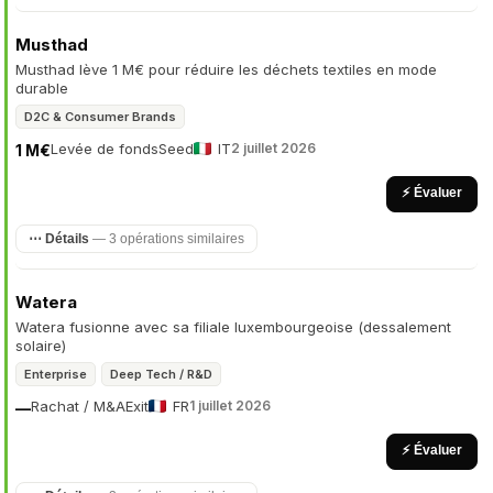
Musthad
Musthad lève 1 M€ pour réduire les déchets textiles en mode
durable
D2C & Consumer Brands
Levée de fonds
Seed
IT
2 juillet 2026
1 M€
⚡ Évaluer
⋯ Détails
— 3 opérations similaires
Watera
Watera fusionne avec sa filiale luxembourgeoise (dessalement
solaire)
Enterprise
Deep Tech / R&D
Rachat / M&A
Exit
FR
1 juillet 2026
—
⚡ Évaluer