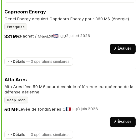
Capricorn Energy
Genel Energy acquiert Capricorn Energy pour 360 M$ (énergie)
Enterprise
Rachat / M&A
Exit
GB
2 juillet 2026
331 M€
⚡ Évaluer
⋯ Détails
— 3 opérations similaires
Alta Ares
Alta Ares lève 50 M€ pour devenir la référence européenne de la
défense aérienne
Deep Tech
Levée de fonds
Series C
FR
8 juin 2026
50 M€
⚡ Évaluer
⋯ Détails
— 3 opérations similaires