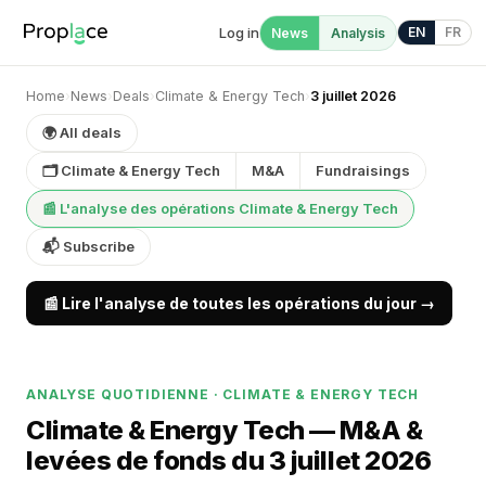
Log in
EN
FR
News
Analysis
Home
›
News
›
Deals
›
Climate & Energy Tech
›
3 juillet 2026
🌍 All deals
🗂 Climate & Energy Tech
M&A
Fundraisings
📰 L'analyse des opérations Climate & Energy Tech
📬 Subscribe
📰 Lire l'analyse de toutes les opérations du jour →
ANALYSE QUOTIDIENNE · CLIMATE & ENERGY TECH
Climate & Energy Tech — M&A &
levées de fonds du 3 juillet 2026