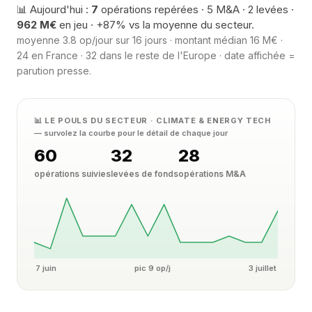
📊 Aujourd'hui :
7
opérations repérées · 5 M&A · 2 levées ·
962 M€
en jeu · +87% vs la moyenne du secteur.
moyenne 3.8 op/jour sur 16 jours · montant médian 16 M€ ·
24 en France · 32 dans le reste de l'Europe · date affichée =
parution presse.
📊 LE POULS DU SECTEUR · CLIMATE & ENERGY TECH
— survolez la courbe pour le détail de chaque jour
60
32
28
opérations suivies
levées de fonds
opérations M&A
7 juin
pic 9 op/j
3 juillet