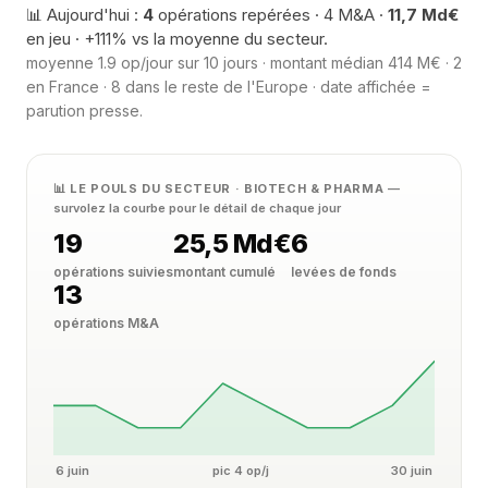
📊 Aujourd'hui :
4
opérations repérées · 4 M&A ·
11,7 Md€
en jeu · +111% vs la moyenne du secteur.
moyenne 1.9 op/jour sur 10 jours · montant médian 414 M€ · 2
en France · 8 dans le reste de l'Europe · date affichée =
parution presse.
📊 LE POULS DU SECTEUR · BIOTECH & PHARMA
—
survolez la courbe pour le détail de chaque jour
19
25,5 Md€
6
opérations suivies
montant cumulé
levées de fonds
13
opérations M&A
6 juin
pic 4 op/j
30 juin