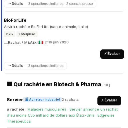
⋯ Détails
— 3 opérations similaires · 2 sources presse
BioForLife
Alivira rachète BioForLife (santé animale, Italie)
B2B
Enterprise
Rachat / M&A
Exit
IT
16 juin 2026
—
⚡ Évaluer
⋯ Détails
— 3 opérations similaires
🏢 Qui rachète en Biotech & Pharma
· 10 j
Servier
2 rachats
🏭 Acheteur industriel
⚡ Évaluer
a racheté :
Maladies musculaires : Servier annonce un rachat
d'au moins 1,55 milliard de dollars aux États-Unis
·
Edgewise
Therapeutics