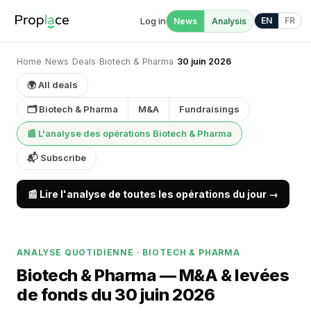
Log in
EN
FR
News
Analysis
Home
›
News
›
Deals
›
Biotech & Pharma
›
30 juin 2026
🌍 All deals
🗂 Biotech & Pharma
M&A
Fundraisings
📰 L'analyse des opérations Biotech & Pharma
📬 Subscribe
📰 Lire l'analyse de toutes les opérations du jour →
ANALYSE QUOTIDIENNE · BIOTECH & PHARMA
Biotech & Pharma — M&A & levées
de fonds du 30 juin 2026