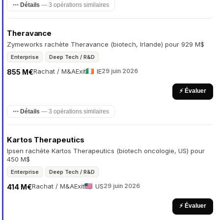
⋯ Détails
— 3 opérations similaires
Theravance
Zymeworks rachète Theravance (biotech, Irlande) pour 929 M$
Enterprise
Deep Tech / R&D
Rachat / M&A
Exit
IE
29 juin 2026
855 M€
⚡ Évaluer
⋯ Détails
— 3 opérations similaires
Kartos Therapeutics
Ipsen rachète Kartos Therapeutics (biotech oncologie, US) pour
450 M$
Enterprise
Deep Tech / R&D
Rachat / M&A
Exit
US
29 juin 2026
414 M€
⚡ Évaluer