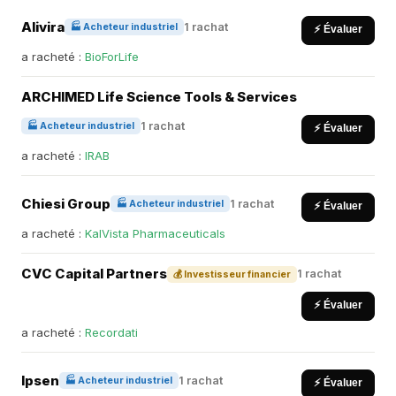
Alivira
1 rachat
🏭 Acheteur industriel
⚡ Évaluer
a racheté :
BioForLife
ARCHIMED Life Science Tools & Services
1 rachat
🏭 Acheteur industriel
⚡ Évaluer
a racheté :
IRAB
Chiesi Group
1 rachat
🏭 Acheteur industriel
⚡ Évaluer
a racheté :
KalVista Pharmaceuticals
CVC Capital Partners
1 rachat
💰 Investisseur financier
⚡ Évaluer
a racheté :
Recordati
Ipsen
1 rachat
🏭 Acheteur industriel
⚡ Évaluer