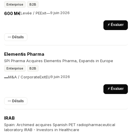
Enterprise
B2B
Levée / PE
Exit
—
9 juin 2026
600 M€
⚡ Évaluer
⋯ Détails
Elementis Pharma
SPI Pharma Acquires Elementis Pharma, Expands in Europe
Enterprise
B2B
M&A / Corporate
Exit
EU
9 juin 2026
—
⚡ Évaluer
⋯ Détails
IRAB
Spain: Archimed acquires Spanish PET radiopharmaceutical
laboratory IRAB - Investors in Healthcare