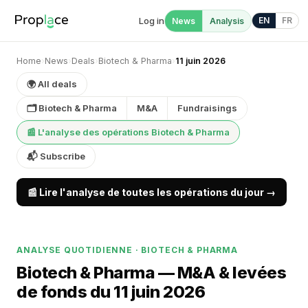
Log in
EN
FR
News
Analysis
Home
›
News
›
Deals
›
Biotech & Pharma
›
11 juin 2026
🌍 All deals
🗂 Biotech & Pharma
M&A
Fundraisings
📰 L'analyse des opérations Biotech & Pharma
📬 Subscribe
📰 Lire l'analyse de toutes les opérations du jour →
ANALYSE QUOTIDIENNE · BIOTECH & PHARMA
Biotech & Pharma — M&A & levées
de fonds du 11 juin 2026