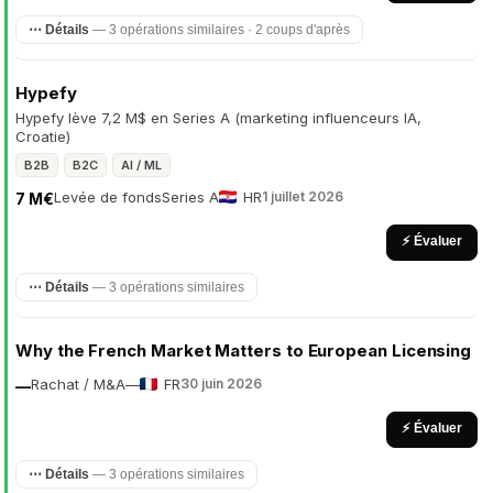
⋯ Détails
— 3 opérations similaires · 2 coups d'après
Hypefy
Hypefy lève 7,2 M$ en Series A (marketing influenceurs IA,
Croatie)
B2B
B2C
AI / ML
Levée de fonds
Series A
HR
1 juillet 2026
7 M€
⚡ Évaluer
⋯ Détails
— 3 opérations similaires
Why the French Market Matters to European Licensing
Rachat / M&A
—
FR
30 juin 2026
—
⚡ Évaluer
⋯ Détails
— 3 opérations similaires