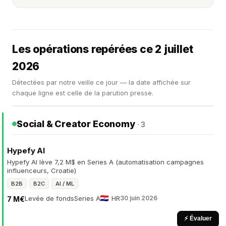
Les opérations repérées ce 2 juillet
2026
Détectées par notre veille ce jour — la date affichée sur
chaque ligne est celle de la parution presse.
Social & Creator Economy
· 3
Hypefy AI
Hypefy AI lève 7,2 M$ en Series A (automatisation campagnes
influenceurs, Croatie)
B2B
B2C
AI / ML
Levée de fonds
Series A
HR
30 juin 2026
7 M€
⚡ Évaluer