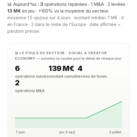
📊 Aujourd'hui :
3
opérations repérées · 1 M&A · 2 levées ·
13 M€
en jeu · +100% vs la moyenne du secteur.
moyenne 1.5 op/jour sur 4 jours · montant médian 7 M€ · 4
en France · 2 dans le reste de l'Europe · date affichée =
parution presse.
📊 LE POULS DU SECTEUR · SOCIAL & CREATOR
ECONOMY
— survolez la courbe pour le détail de chaque jour
6
139 M€
4
opérations suivies
montant cumulé
levées de fonds
2
opérations M&A
7 juin
pic 3 op/j
2 juillet