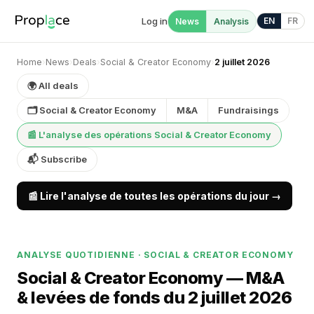
Log in
EN
FR
News
Analysis
Home
›
News
›
Deals
›
Social & Creator Economy
›
2 juillet 2026
🌍 All deals
🗂 Social & Creator Economy
M&A
Fundraisings
📰 L'analyse des opérations Social & Creator Economy
📬 Subscribe
📰 Lire l'analyse de toutes les opérations du jour →
ANALYSE QUOTIDIENNE · SOCIAL & CREATOR ECONOMY
Social & Creator Economy — M&A
& levées de fonds du 2 juillet 2026