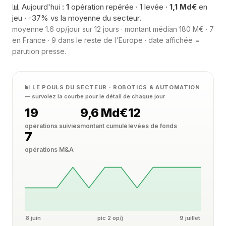
📊 Aujourd'hui :
1
opération repérée · 1 levée ·
1,1 Md€
en
jeu · -37% vs la moyenne du secteur.
moyenne 1.6 op/jour sur 12 jours · montant médian 180 M€ · 7
en France · 9 dans le reste de l'Europe · date affichée =
parution presse.
📊 LE POULS DU SECTEUR · ROBOTICS & AUTOMATION
— survolez la courbe pour le détail de chaque jour
19
9,6 Md€
12
opérations suivies
montant cumulé
levées de fonds
7
opérations M&A
8 juin
pic 2 op/j
9 juillet