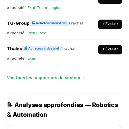
a racheté :
Exail Technologies
TG-Group
1 rachat
🏭 Acheteur industriel
⚡ Évaluer
a racheté :
Pick Place
Thales
1 rachat
🏭 Acheteur industriel
⚡ Évaluer
a racheté :
Exail
Voir tous les acquéreurs du secteur →
📝 Analyses approfondies — Robotics
& Automation