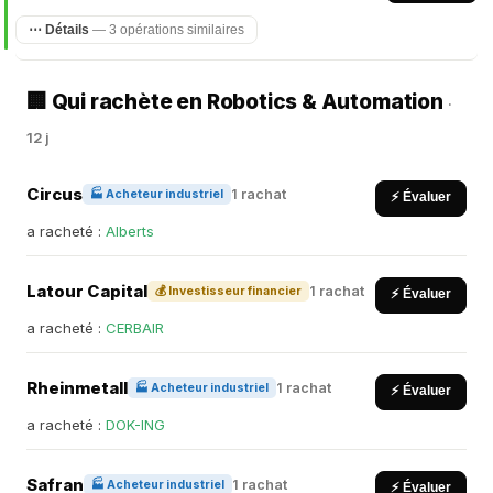
⋯ Détails
— 3 opérations similaires
🏢 Qui rachète en Robotics & Automation
·
12 j
Circus
1 rachat
🏭 Acheteur industriel
⚡ Évaluer
a racheté :
Alberts
Latour Capital
1 rachat
💰 Investisseur financier
⚡ Évaluer
a racheté :
CERBAIR
Rheinmetall
1 rachat
🏭 Acheteur industriel
⚡ Évaluer
a racheté :
DOK-ING
Safran
1 rachat
🏭 Acheteur industriel
⚡ Évaluer