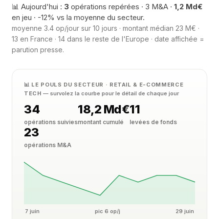
📊 Aujourd'hui :
3
opérations repérées · 3 M&A ·
1,2 Md€
en jeu · -12% vs la moyenne du secteur.
moyenne 3.4 op/jour sur 10 jours · montant médian 23 M€ ·
13 en France · 14 dans le reste de l'Europe · date affichée =
parution presse.
📊 LE POULS DU SECTEUR · RETAIL & E-COMMERCE
TECH
— survolez la courbe pour le détail de chaque jour
34
18,2 Md€
11
opérations suivies
montant cumulé
levées de fonds
23
opérations M&A
7 juin
pic 6 op/j
29 juin