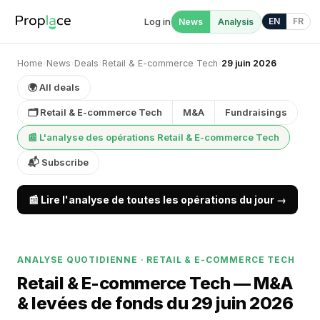
Log in
EN
FR
News
Analysis
Home
›
News
›
Deals
›
Retail & E-commerce Tech
›
29 juin 2026
🌍 All deals
🗂 Retail & E-commerce Tech
M&A
Fundraisings
📰 L'analyse des opérations Retail & E-commerce Tech
📬 Subscribe
📰 Lire l'analyse de toutes les opérations du jour →
ANALYSE QUOTIDIENNE · RETAIL & E-COMMERCE TECH
Retail & E-commerce Tech — M&A
& levées de fonds du 29 juin 2026