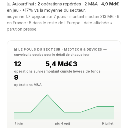
📊 Aujourd'hui :
2
opérations repérées · 2 M&A ·
4,9 Md€
en jeu · +17% vs la moyenne du secteur.
moyenne 1.7 op/jour sur 7 jours · montant médian 313 M€ · 6
en France · 5 dans le reste de l'Europe · date affichée =
parution presse.
📊 LE POULS DU SECTEUR · MEDTECH & DEVICES
—
survolez la courbe pour le détail de chaque jour
12
5,4 Md€
3
opérations suivies
montant cumulé
levées de fonds
9
opérations M&A
7 juin
pic 4 op/j
9 juillet