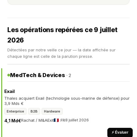
Les opérations repérées ce 9 juillet
2026
Détectées par notre veille ce jour — la date affichée sur
chaque ligne est celle de la parution presse.
MedTech & Devices
· 2
Exail
Thales acquiert Exail (technologie sous-marine de défense) pour
3,9 Mds €
Enterprise
B2B
Hardware
Rachat / M&A
Exit
FR
8 juillet 2026
4,1 Md€
⚡ Évaluer