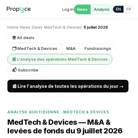
Log in
EN
FR
News
Analysis
Home
›
News
›
Deals
›
MedTech & Devices
›
9 juillet 2026
🌍 All deals
🗂 MedTech & Devices
M&A
Fundraisings
📰 L'analyse des opérations MedTech & Devices
📬 Subscribe
📰 Lire l'analyse de toutes les opérations du jour →
ANALYSE QUOTIDIENNE · MEDTECH & DEVICES
MedTech & Devices — M&A &
levées de fonds du 9 juillet 2026