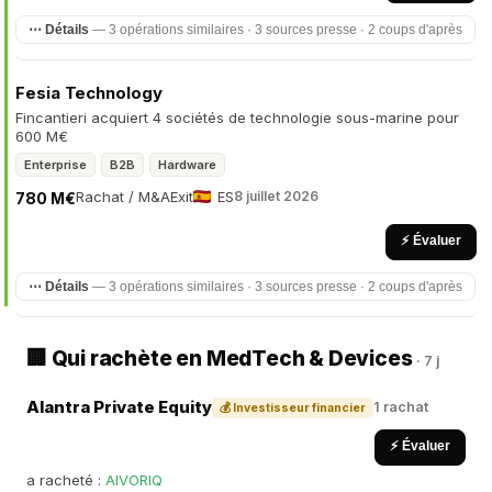
⋯ Détails
— 3 opérations similaires · 3 sources presse · 2 coups d'après
Fesia Technology
Fincantieri acquiert 4 sociétés de technologie sous-marine pour
600 M€
Enterprise
B2B
Hardware
Rachat / M&A
Exit
ES
8 juillet 2026
780 M€
⚡ Évaluer
⋯ Détails
— 3 opérations similaires · 3 sources presse · 2 coups d'après
🏢 Qui rachète en MedTech & Devices
· 7 j
Alantra Private Equity
1 rachat
💰 Investisseur financier
⚡ Évaluer
a racheté :
AIVORIQ