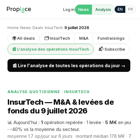
Log in
EN
FR
News
Analysis
Home
›
News
›
Deals
›
InsurTech
›
9 juillet 2026
🌍 All deals
🗂 InsurTech
M&A
Fundraisings
📰 L'analyse des opérations InsurTech
📬 Subscribe
📰 Lire l'analyse de toutes les opérations du jour →
ANALYSE QUOTIDIENNE · INSURTECH
InsurTech — M&A & levées de
fonds du 9 juillet 2026
📊 Aujourd'hui :
1
opération repérée · 1 levée ·
5 M€
en jeu
· -40% vs la moyenne du secteur.
moyenne 1.7 op/jour sur 6 jours · montant médian 178 M€ · 7