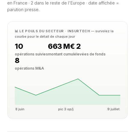
en France · 2 dans le reste de l'Europe · date affichée =
parution presse.
📊 LE POULS DU SECTEUR · INSURTECH
— survolez la
courbe pour le détail de chaque jour
10
663 M€
2
opérations suivies
montant cumulé
levées de fonds
8
opérations M&A
8 juin
pic 3 op/j
9 juillet