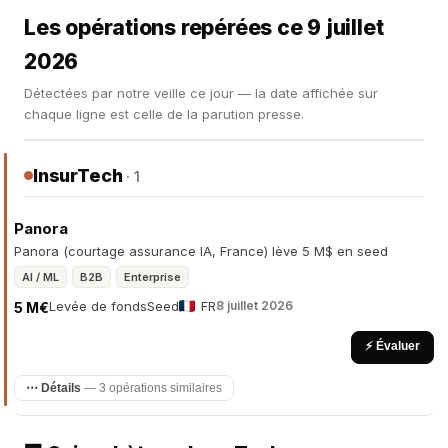
Les opérations repérées ce 9 juillet
2026
Détectées par notre veille ce jour — la date affichée sur
chaque ligne est celle de la parution presse.
InsurTech
· 1
Panora
Panora (courtage assurance IA, France) lève 5 M$ en seed
AI / ML
B2B
Enterprise
Levée de fonds
Seed
FR
8 juillet 2026
5 M€
⚡ Évaluer
⋯ Détails
— 3 opérations similaires