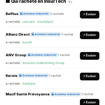
🏢 Qui rachète en InsurTech
· 6 j
Belfius
2 rachats
🏭 Acheteur industriel
⚡ Évaluer
a racheté :
Leocare
·
Insurlytech
Allianz Direct
1 rachat
🏭 Acheteur industriel
⚡ Évaluer
a racheté :
Eurofil
ANV Group
1 rachat
🏭 Acheteur industriel
⚡ Évaluer
a racheté :
Assured Underwriting Group
Kereis
1 rachat
🏭 Acheteur industriel
⚡ Évaluer
a racheté :
Santiane
Macif Santé Prévoyance
1 rachat
🏭 Acheteur industriel
⚡ Évaluer