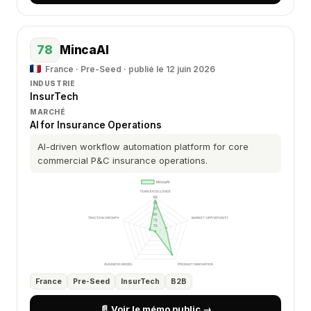
78
MincaAI
France · Pre-Seed · publié le 12 juin 2026
INDUSTRIE
InsurTech
MARCHÉ
AI for Insurance Operations
AI-driven workflow automation platform for core
commercial P&C insurance operations.
France
Pre-Seed
InsurTech
B2B
📄 Voir le mémo public →