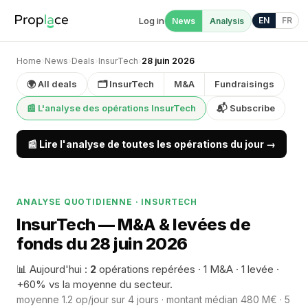
Log in
EN
FR
News
Analysis
Home
›
News
›
Deals
›
InsurTech
›
28 juin 2026
🌍 All deals
🗂 InsurTech
M&A
Fundraisings
📰 L'analyse des opérations InsurTech
📬 Subscribe
📰 Lire l'analyse de toutes les opérations du jour →
ANALYSE QUOTIDIENNE · INSURTECH
InsurTech — M&A & levées de
fonds du 28 juin 2026
📊 Aujourd'hui :
2
opérations repérées · 1 M&A · 1 levée ·
+60% vs la moyenne du secteur.
moyenne 1.2 op/jour sur 4 jours · montant médian 480 M€ · 5