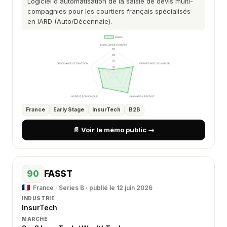
Logiciel d'automatisation de la saisie de devis multi-
compagnies pour les courtiers français spécialisés
en IARD (Auto/Décennale).
France
Early Stage
InsurTech
B2B
📄 Voir le mémo public →
90
FASST
France · Series B · publié le 12 juin 2026
INDUSTRIE
InsurTech
MARCHÉ