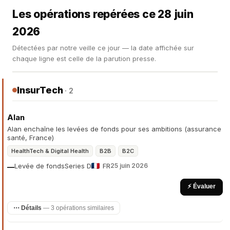
Les opérations repérées ce 28 juin
2026
Détectées par notre veille ce jour — la date affichée sur
chaque ligne est celle de la parution presse.
InsurTech
· 2
Alan
Alan enchaîne les levées de fonds pour ses ambitions (assurance
santé, France)
HealthTech & Digital Health
B2B
B2C
Levée de fonds
Series D
FR
25 juin 2026
—
⚡ Évaluer
⋯ Détails
— 3 opérations similaires