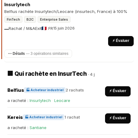
Insurlytech
Belfius rachète Insurlytech/Leocare (insurtech, France) à 100%
FinTech
B2C
Enterprise Sales
Rachat / M&A
Exit
FR
15 juin 2026
—
⚡ Évaluer
⋯ Détails
— 3 opérations similaires
🏢 Qui rachète en InsurTech
· 4 j
Belfius
2 rachats
🏭 Acheteur industriel
⚡ Évaluer
a racheté :
Insurlytech
·
Leocare
Kereis
1 rachat
🏭 Acheteur industriel
⚡ Évaluer
a racheté :
Santiane