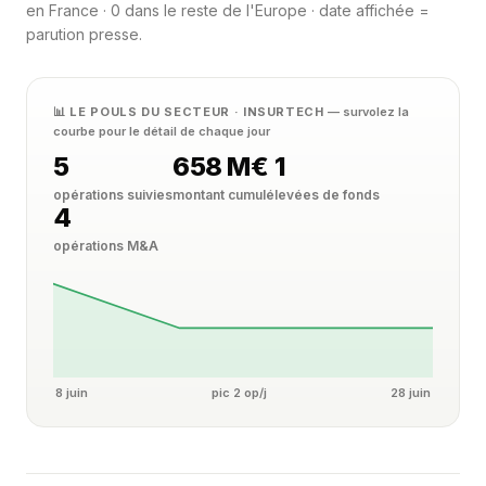
en France · 0 dans le reste de l'Europe · date affichée =
parution presse.
📊 LE POULS DU SECTEUR · INSURTECH
— survolez la
courbe pour le détail de chaque jour
5
658 M€
1
opérations suivies
montant cumulé
levées de fonds
4
opérations M&A
8 juin
pic 2 op/j
28 juin