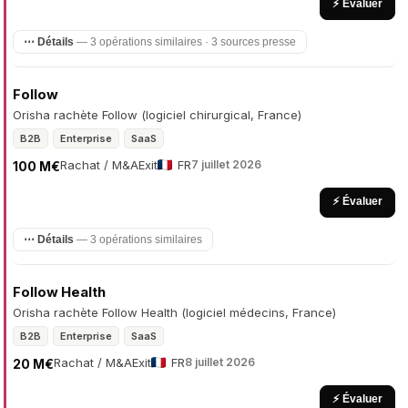
⚡ Évaluer
⋯ Détails
— 3 opérations similaires · 3 sources presse
Follow
Orisha rachète Follow (logiciel chirurgical, France)
B2B
Enterprise
SaaS
Rachat / M&A
Exit
FR
7 juillet 2026
100 M€
⚡ Évaluer
⋯ Détails
— 3 opérations similaires
Follow Health
Orisha rachète Follow Health (logiciel médecins, France)
B2B
Enterprise
SaaS
Rachat / M&A
Exit
FR
8 juillet 2026
20 M€
⚡ Évaluer