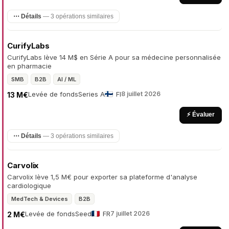
⋯ Détails
— 3 opérations similaires
CurifyLabs
CurifyLabs lève 14 M$ en Série A pour sa médecine personnalisée
en pharmacie
SMB
B2B
AI / ML
Levée de fonds
Series A
FI
8 juillet 2026
13 M€
⚡ Évaluer
⋯ Détails
— 3 opérations similaires
Carvolix
Carvolix lève 1,5 M€ pour exporter sa plateforme d'analyse
cardiologique
MedTech & Devices
B2B
Levée de fonds
Seed
FR
7 juillet 2026
2 M€