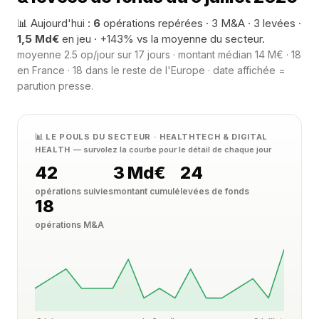
📊 Aujourd'hui :
6
opérations repérées · 3 M&A · 3 levées ·
1,5 Md€
en jeu · +143% vs la moyenne du secteur.
moyenne 2.5 op/jour sur 17 jours · montant médian 14 M€ · 18
en France · 18 dans le reste de l'Europe · date affichée =
parution presse.
📊 LE POULS DU SECTEUR · HEALTHTECH & DIGITAL
HEALTH
— survolez la courbe pour le détail de chaque jour
42
3 Md€
24
opérations suivies
montant cumulé
levées de fonds
18
opérations M&A