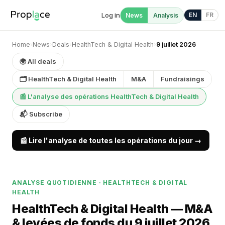
Log in
EN
FR
News
Analysis
Home
›
News
›
Deals
›
HealthTech & Digital Health
›
9 juillet 2026
🌍 All deals
🗂 HealthTech & Digital Health
M&A
Fundraisings
📰 L'analyse des opérations HealthTech & Digital Health
📬 Subscribe
📰 Lire l'analyse de toutes les opérations du jour →
ANALYSE QUOTIDIENNE · HEALTHTECH & DIGITAL
HEALTH
HealthTech & Digital Health — M&A
& levées de fonds du 9 juillet 2026