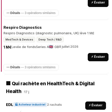
⚡ Évaluer
⋯ Détails
— 3 opérations similaires
Respiro Diagnostics
Respiro Diagnostics (diagnostic pulmonaire, UK) lève 1 M£
MedTech & Devices
Deep Tech / R&D
Levée de fonds
Series A
GB
8 juillet 2026
1 M€
⚡ Évaluer
⋯ Détails
— 3 opérations similaires
🏢 Qui rachète en HealthTech & Digital
Health
· 17 j
EDL
2 rachats
🏭 Acheteur industriel
⚡ Évaluer