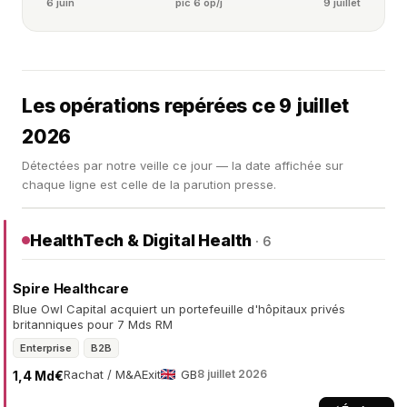
6 juin
pic 6 op/j
9 juillet
Les opérations repérées ce 9 juillet
2026
Détectées par notre veille ce jour — la date affichée sur
chaque ligne est celle de la parution presse.
HealthTech & Digital Health
· 6
Spire Healthcare
Blue Owl Capital acquiert un portefeuille d'hôpitaux privés
britanniques pour 7 Mds RM
Enterprise
B2B
Rachat / M&A
Exit
GB
8 juillet 2026
1,4 Md€