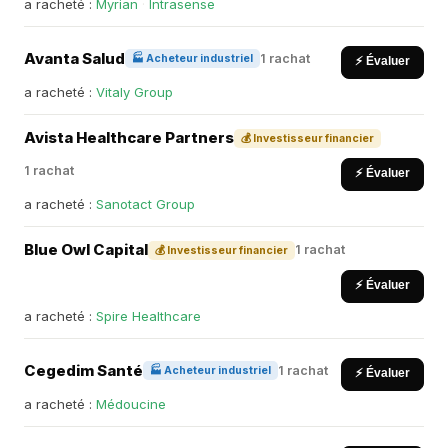
a racheté :
Myrian
·
Intrasense
Avanta Salud
1 rachat
🏭 Acheteur industriel
⚡ Évaluer
a racheté :
Vitaly Group
Avista Healthcare Partners
💰 Investisseur financier
1 rachat
⚡ Évaluer
a racheté :
Sanotact Group
Blue Owl Capital
1 rachat
💰 Investisseur financier
⚡ Évaluer
a racheté :
Spire Healthcare
Cegedim Santé
1 rachat
🏭 Acheteur industriel
⚡ Évaluer
a racheté :
Médoucine