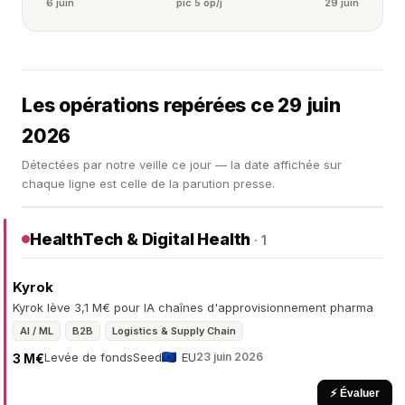
6 juin
pic 5 op/j
29 juin
Les opérations repérées ce 29 juin
2026
Détectées par notre veille ce jour — la date affichée sur
chaque ligne est celle de la parution presse.
HealthTech & Digital Health
· 1
Kyrok
Kyrok lève 3,1 M€ pour IA chaînes d'approvisionnement pharma
AI / ML
B2B
Logistics & Supply Chain
Levée de fonds
Seed
EU
23 juin 2026
3 M€
⚡ Évaluer