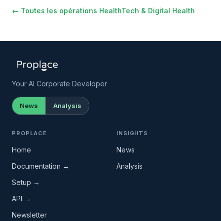
← Toutes les opérations HealthTech & Digital Health
Your AI Corporate Developer
News
Analysis
PROPLACE
INSIGHTS
Home
News
Documentation →
Analysis
Setup →
API →
Newsletter