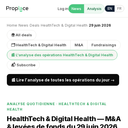
Log in
EN
FR
News
Analysis
Home
›
News
›
Deals
›
HealthTech & Digital Health
›
29 juin 2026
🌍 All deals
🗂 HealthTech & Digital Health
M&A
Fundraisings
📰 L'analyse des opérations HealthTech & Digital Health
📬 Subscribe
📰 Lire l'analyse de toutes les opérations du jour →
ANALYSE QUOTIDIENNE · HEALTHTECH & DIGITAL
HEALTH
HealthTech & Digital Health — M&A
& levées de fonds du 29 juin 2026