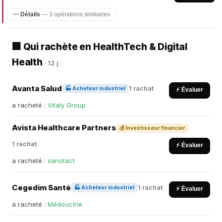
⋯ Détails
— 3 opérations similaires
🏢 Qui rachète en HealthTech & Digital
Health
· 12 j
Avanta Salud
1 rachat
🏭 Acheteur industriel
⚡ Évaluer
a racheté :
Vitaly Group
Avista Healthcare Partners
💰 Investisseur financier
1 rachat
⚡ Évaluer
a racheté :
sanotact
Cegedim Santé
1 rachat
🏭 Acheteur industriel
⚡ Évaluer
a racheté :
Médoucine