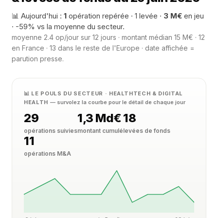
📊 Aujourd'hui :
1
opération repérée · 1 levée ·
3 M€
en jeu
· -59% vs la moyenne du secteur.
moyenne 2.4 op/jour sur 12 jours · montant médian 15 M€ · 12
en France · 13 dans le reste de l'Europe · date affichée =
parution presse.
📊 LE POULS DU SECTEUR · HEALTHTECH & DIGITAL
HEALTH
— survolez la courbe pour le détail de chaque jour
29
1,3 Md€
18
opérations suivies
montant cumulé
levées de fonds
11
opérations M&A