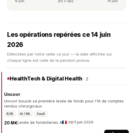
6 juin
pic 5 op/j
14 juin
Les opérations repérées ce 14 juin
2026
Détectées par notre veille ce jour — la date affichée sur
chaque ligne est celle de la parution presse.
HealthTech & Digital Health
· 2
Uncovr
Uncovr boucle sa première levée de fonds pour l'IA de comptes
rendus chirurgicaux
B2B
AI / ML
SaaS
Levée de fonds
Series A
FR
11 juin 2026
20 M€