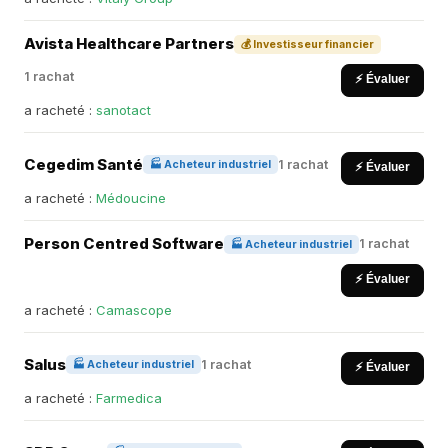
Avista Healthcare Partners
💰 Investisseur financier
1 rachat
⚡ Évaluer
a racheté :
sanotact
Cegedim Santé
1 rachat
🏭 Acheteur industriel
⚡ Évaluer
a racheté :
Médoucine
Person Centred Software
1 rachat
🏭 Acheteur industriel
⚡ Évaluer
a racheté :
Camascope
Salus
1 rachat
🏭 Acheteur industriel
⚡ Évaluer
a racheté :
Farmedica