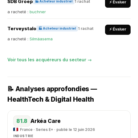
SDB Groep
1 rachat
🏭 Acheteur industriel
⚡ Évaluer
a racheté :
buchner
Terveystalo
1 rachat
🏭 Acheteur industriel
⚡ Évaluer
a racheté :
Silmäasema
Voir tous les acquéreurs du secteur →
📝 Analyses approfondies —
HealthTech & Digital Health
81.8
Arkéa Care
France · Series E+ · publié le 12 juin 2026
INDUSTRIE