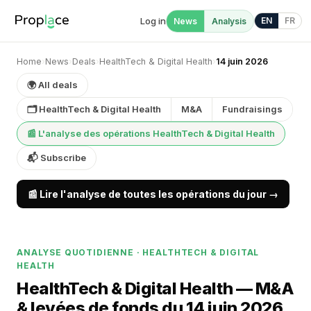
Log in
EN
FR
News
Analysis
Home
›
News
›
Deals
›
HealthTech & Digital Health
›
14 juin 2026
🌍 All deals
🗂 HealthTech & Digital Health
M&A
Fundraisings
📰 L'analyse des opérations HealthTech & Digital Health
📬 Subscribe
📰 Lire l'analyse de toutes les opérations du jour →
ANALYSE QUOTIDIENNE · HEALTHTECH & DIGITAL
HEALTH
HealthTech & Digital Health — M&A
& levées de fonds du 14 juin 2026