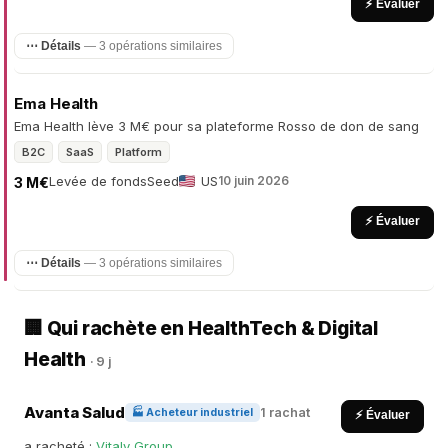
⚡ Évaluer
⋯ Détails
— 3 opérations similaires
Ema Health
Ema Health lève 3 M€ pour sa plateforme Rosso de don de sang
B2C
SaaS
Platform
Levée de fonds
Seed
US
10 juin 2026
3 M€
⚡ Évaluer
⋯ Détails
— 3 opérations similaires
🏢 Qui rachète en HealthTech & Digital
Health
· 9 j
Avanta Salud
1 rachat
🏭 Acheteur industriel
⚡ Évaluer
a racheté :
Vitaly Group