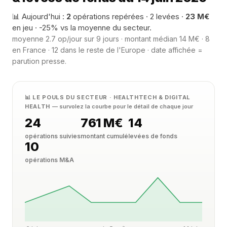
📊 Aujourd'hui :
2
opérations repérées · 2 levées ·
23 M€
en jeu · -25% vs la moyenne du secteur.
moyenne 2.7 op/jour sur 9 jours · montant médian 14 M€ · 8
en France · 12 dans le reste de l'Europe · date affichée =
parution presse.
📊 LE POULS DU SECTEUR · HEALTHTECH & DIGITAL
HEALTH
— survolez la courbe pour le détail de chaque jour
24
761 M€
14
opérations suivies
montant cumulé
levées de fonds
10
opérations M&A