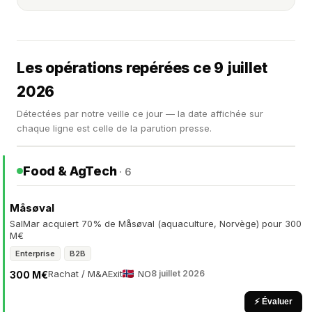
Les opérations repérées ce 9 juillet
2026
Détectées par notre veille ce jour — la date affichée sur
chaque ligne est celle de la parution presse.
Food & AgTech
· 6
Måsøval
SalMar acquiert 70% de Måsøval (aquaculture, Norvège) pour 300
M€
Enterprise
B2B
Rachat / M&A
Exit
NO
8 juillet 2026
300 M€
⚡ Évaluer