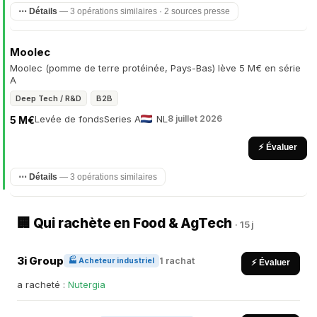
⋯ Détails
— 3 opérations similaires · 2 sources presse
Moolec
Moolec (pomme de terre protéinée, Pays-Bas) lève 5 M€ en série
A
Deep Tech / R&D
B2B
Levée de fonds
Series A
NL
8 juillet 2026
5 M€
⚡ Évaluer
⋯ Détails
— 3 opérations similaires
🏢 Qui rachète en Food & AgTech
· 15 j
3i Group
1 rachat
🏭 Acheteur industriel
⚡ Évaluer
a racheté :
Nutergia