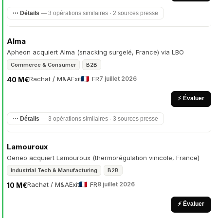
⋯ Détails
— 3 opérations similaires · 2 sources presse
Alma
Apheon acquiert Alma (snacking surgelé, France) via LBO
Commerce & Consumer
B2B
Rachat / M&A
Exit
FR
7 juillet 2026
40 M€
⚡ Évaluer
⋯ Détails
— 3 opérations similaires · 3 sources presse
Lamouroux
Oeneo acquiert Lamouroux (thermorégulation vinicole, France)
Industrial Tech & Manufacturing
B2B
Rachat / M&A
Exit
FR
8 juillet 2026
10 M€
⚡ Évaluer