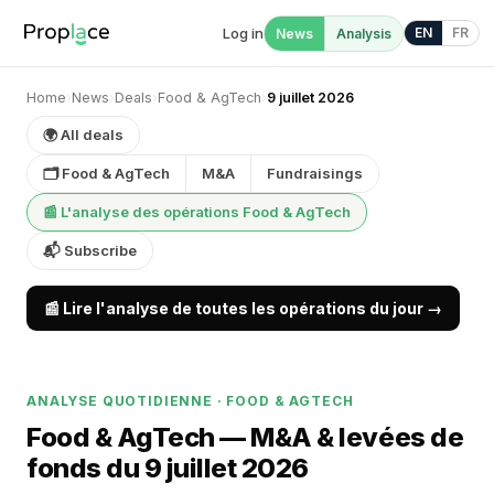
Log in
EN
FR
News
Analysis
Home
›
News
›
Deals
›
Food & AgTech
›
9 juillet 2026
🌍 All deals
🗂 Food & AgTech
M&A
Fundraisings
📰 L'analyse des opérations Food & AgTech
📬 Subscribe
📰 Lire l'analyse de toutes les opérations du jour →
ANALYSE QUOTIDIENNE · FOOD & AGTECH
Food & AgTech — M&A & levées de
fonds du 9 juillet 2026