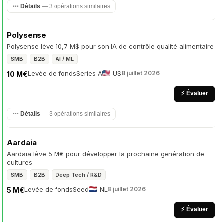
⋯ Détails
— 3 opérations similaires
Polysense
Polysense lève 10,7 M$ pour son IA de contrôle qualité alimentaire
SMB
B2B
AI / ML
Levée de fonds
Series A
US
8 juillet 2026
10 M€
⚡ Évaluer
⋯ Détails
— 3 opérations similaires
Aardaia
Aardaia lève 5 M€ pour développer la prochaine génération de
cultures
SMB
B2B
Deep Tech / R&D
Levée de fonds
Seed
NL
8 juillet 2026
5 M€
⚡ Évaluer