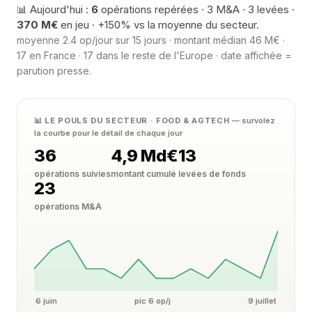
📊 Aujourd'hui :
6
opérations repérées · 3 M&A · 3 levées ·
370 M€
en jeu · +150% vs la moyenne du secteur.
moyenne 2.4 op/jour sur 15 jours · montant médian 46 M€ ·
17 en France · 17 dans le reste de l'Europe · date affichée =
parution presse.
📊 LE POULS DU SECTEUR · FOOD & AGTECH
— survolez
la courbe pour le détail de chaque jour
36
4,9 Md€
13
opérations suivies
montant cumulé
levées de fonds
23
opérations M&A
6 juin
pic 6 op/j
9 juillet