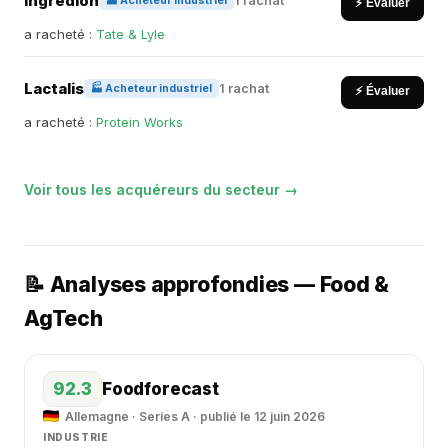
Ingredion
1 rachat
🏭 Acheteur industriel
⚡ Évaluer
a racheté :
Tate & Lyle
Lactalis
1 rachat
🏭 Acheteur industriel
⚡ Évaluer
a racheté :
Protein Works
Voir tous les acquéreurs du secteur →
📝 Analyses approfondies — Food &
AgTech
92.3
Foodforecast
Allemagne · Series A · publié le 12 juin 2026
INDUSTRIE