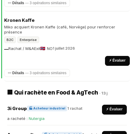
⋯ Détails
— 3 opérations similaires
Kronen Kaffe
Miko acquiert Kronen Kaffe (café, Norvège) pour renforcer
présence
B2C
Enterprise
Rachat / M&A
Exit
NO
1 juillet 2026
—
⚡ Évaluer
⋯ Détails
— 3 opérations similaires
🏢 Qui rachète en Food & AgTech
· 13 j
3i Group
1 rachat
🏭 Acheteur industriel
⚡ Évaluer
a racheté :
Nutergia