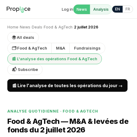
Log in
EN
FR
News
Analysis
Home
›
News
›
Deals
›
Food & AgTech
›
2 juillet 2026
🌍 All deals
🗂 Food & AgTech
M&A
Fundraisings
📰 L'analyse des opérations Food & AgTech
📬 Subscribe
📰 Lire l'analyse de toutes les opérations du jour →
ANALYSE QUOTIDIENNE · FOOD & AGTECH
Food & AgTech — M&A & levées de
fonds du 2 juillet 2026