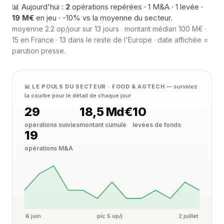
📊 Aujourd'hui :
2
opérations repérées · 1 M&A · 1 levée ·
19 M€
en jeu · -10% vs la moyenne du secteur.
moyenne 2.2 op/jour sur 13 jours · montant médian 100 M€ ·
15 en France · 13 dans le reste de l'Europe · date affichée =
parution presse.
📊 LE POULS DU SECTEUR · FOOD & AGTECH
— survolez
la courbe pour le détail de chaque jour
29
18,5 Md€
10
opérations suivies
montant cumulé
levées de fonds
19
opérations M&A
6 juin
pic 5 op/j
2 juillet