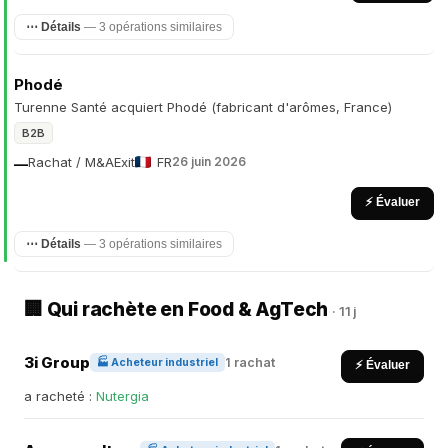
⋯ Détails
— 3 opérations similaires
Phodé
Turenne Santé acquiert Phodé (fabricant d'arômes, France)
B2B
Rachat / M&A
Exit
FR
26 juin 2026
—
⚡ Évaluer
⋯ Détails
— 3 opérations similaires
🏢 Qui rachète en Food & AgTech
· 11 j
3i Group
1 rachat
🏭 Acheteur industriel
⚡ Évaluer
a racheté :
Nutergia