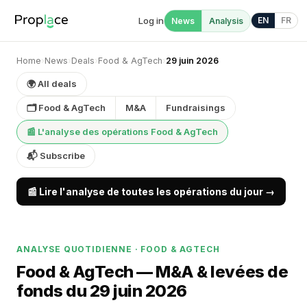
Log in
EN
FR
News
Analysis
Home
›
News
›
Deals
›
Food & AgTech
›
29 juin 2026
🌍 All deals
🗂 Food & AgTech
M&A
Fundraisings
📰 L'analyse des opérations Food & AgTech
📬 Subscribe
📰 Lire l'analyse de toutes les opérations du jour →
ANALYSE QUOTIDIENNE · FOOD & AGTECH
Food & AgTech — M&A & levées de
fonds du 29 juin 2026