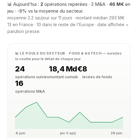
📊 Aujourd'hui :
2
opérations repérées · 2 M&A ·
46 M€
en
jeu · -8% vs la moyenne du secteur.
moyenne 2.2 op/jour sur 11 jours · montant médian 293 M€ ·
13 en France · 10 dans le reste de l'Europe · date affichée =
parution presse.
📊 LE POULS DU SECTEUR · FOOD & AGTECH
— survolez
la courbe pour le détail de chaque jour
24
18,4 Md€
8
opérations suivies
montant cumulé
levées de fonds
16
opérations M&A
6 juin
pic 5 op/j
29 juin