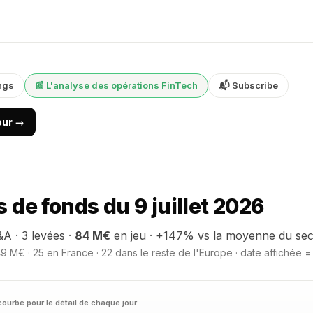
ngs
📰 L'analyse des opérations FinTech
📬 Subscribe
jour →
de fonds du 9 juillet 2026
A · 3 levées ·
84 M€
en jeu · +147% vs la moyenne du sec
9 M€ · 25 en France · 22 dans le reste de l'Europe · date affichée =
courbe pour le détail de chaque jour