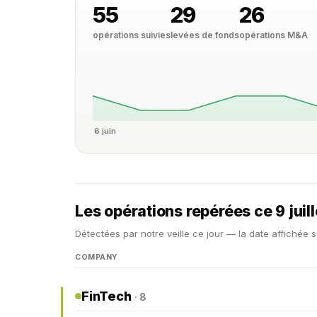
55
29
26
opérations suivies
levées de fonds
opérations M&A
6 juin
Les opérations repérées ce 9 juil
Détectées par notre veille ce jour — la date affichée s
COMPANY
FinTech
· 8