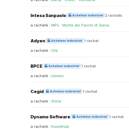
Intesa Sanpaolo
2 rachats
🏭 Acheteur industriel
a racheté :
MPS
·
Monte dei Paschi di Siena
Adyen
1 rachat
🏭 Acheteur industriel
a racheté :
Orb
BPCE
1 rachat
🏭 Acheteur industriel
a racheté :
Izimmo
Cegid
1 rachat
🏭 Acheteur industriel
a racheté :
Shine
Dynamo Software
1 rachat
🏭 Acheteur industriel
a racheté :
InvestHub