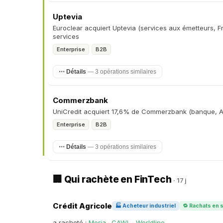
Uptevia
Euroclear acquiert Uptevia (services aux émetteurs, F
services
Enterprise
B2B
⋯ Détails
— 3 opérations similaires
Commerzbank
UniCredit acquiert 17,6% de Commerzbank (banque, 
Enterprise
B2B
⋯ Détails
— 3 opérations similaires
🏢 Qui rachète en FinTech
· 17 j
Crédit Agricole
🏭 Acheteur industriel
🔁 Rachats en 
a racheté :
Meria
·
CAWL
·
Worldline