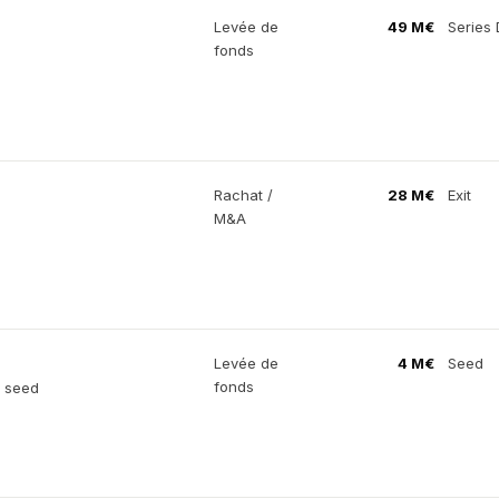
Levée de
49 M€
Series 
fonds
Rachat /
28 M€
Exit
M&A
Levée de
4 M€
Seed
fonds
n seed