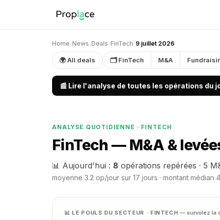
Home
›
News
›
Deals
›
FinTech
›
9 juillet 2026
🌍 All deals
🗂 FinTech
M&A
Fundraisi
📰 Lire l'analyse de toutes les opérations du 
ANALYSE QUOTIDIENNE · FINTECH
FinTech — M&A & levées 
📊 Aujourd'hui :
8
opérations repérées · 5 M&
moyenne 3.2 op/jour sur 17 jours · montant médian 4
📊 LE POULS DU SECTEUR · FINTECH
— survolez la 