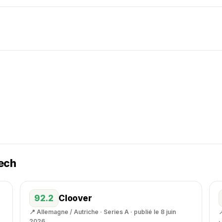
ech
92.2
Cloover
📍 Allemagne / Autriche · Series A · publié le 8 juin

2026
·