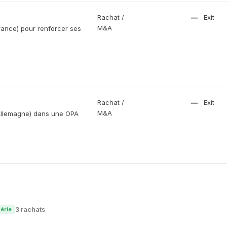
Rachat /
—
Exit
M&A
rance) pour renforcer ses
Rachat /
—
Exit
M&A
Allemagne) dans une OPA
3 rachats
série