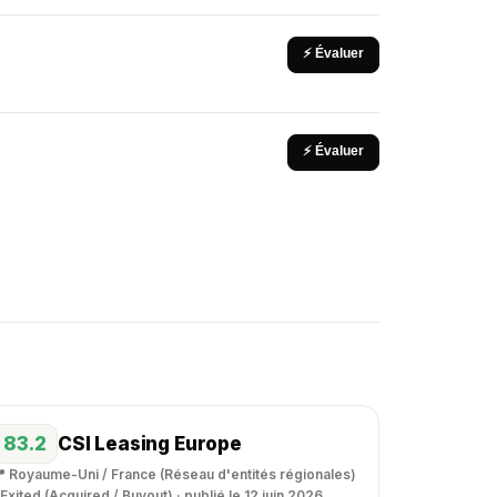
⚡ Évaluer
⚡ Évaluer
83.2
CSI Leasing Europe
 Royaume-Uni / France (Réseau d'entités régionales)
 Exited (Acquired / Buyout) · publié le 12 juin 2026