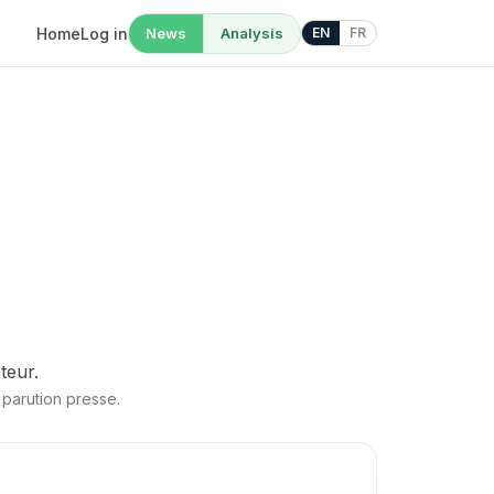
Home
Log in
News
Analysis
EN
FR
teur.
 parution presse.