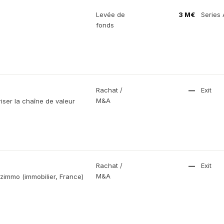
Levée de
3 M€
Series 
fonds
Rachat /
—
Exit
M&A
iser la chaîne de valeur
Rachat /
—
Exit
M&A
zimmo (immobilier, France)