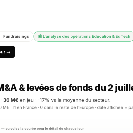
Fundraisings
📰 L'analyse des opérations Education & EdTech
jour →
A & levées de fonds du 2 juill
 ·
36 M€
en jeu · -17% vs la moyenne du secteur.
 M€ · 11 en France · 0 dans le reste de l'Europe · date affichée = p
H
— survolez la courbe pour le détail de chaque jour