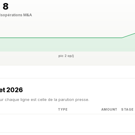
8
ds
opérations M&A
pic 2 op/j
let 2026
ur chaque ligne est celle de la parution presse.
TYPE
AMOUNT
STAGE