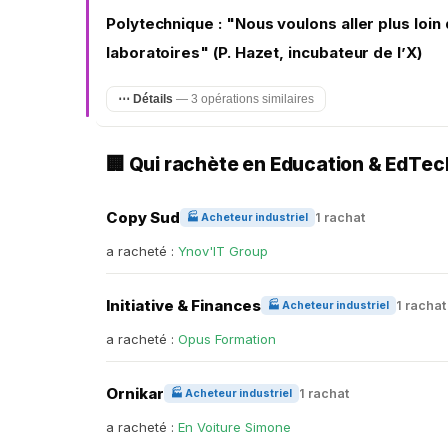
Polytechnique : "Nous voulons aller plus loin 
laboratoires" (P. Hazet, incubateur de l’X)
⋯ Détails
— 3 opérations similaires
🏢 Qui rachète en Education & EdTe
Copy Sud
1 rachat
🏭 Acheteur industriel
a racheté :
Ynov'IT Group
Initiative & Finances
1 rachat
🏭 Acheteur industriel
a racheté :
Opus Formation
Ornikar
1 rachat
🏭 Acheteur industriel
a racheté :
En Voiture Simone