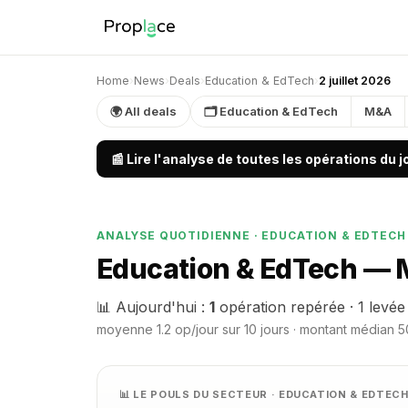
Home
›
News
›
Deals
›
Education & EdTech
›
2 juillet 2026
🌍 All deals
🗂 Education & EdTech
M&A
📰 Lire l'analyse de toutes les opérations du 
ANALYSE QUOTIDIENNE · EDUCATION & EDTECH
Education & EdTech — M&
📊 Aujourd'hui :
1
opération repérée · 1 levée
moyenne 1.2 op/jour sur 10 jours · montant médian 50
📊 LE POULS DU SECTEUR · EDUCATION & EDTEC