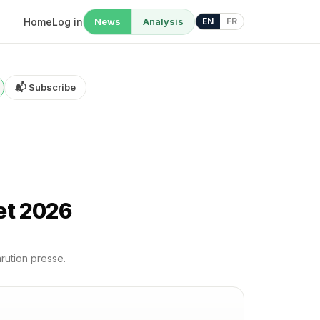
Home
Log in
News
Analysis
EN
FR
📬 Subscribe
et 2026
arution presse.