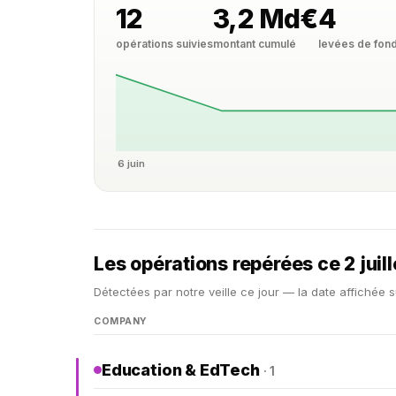
12
3,2 Md€
4
opérations suivies
montant cumulé
levées de fon
6 juin
Les opérations repérées ce 2 juil
Détectées par notre veille ce jour — la date affichée s
COMPANY
Education & EdTech
· 1