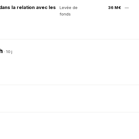
dans la relation avec les
Levée de
36 M€
—
fonds
ch
· 10 j