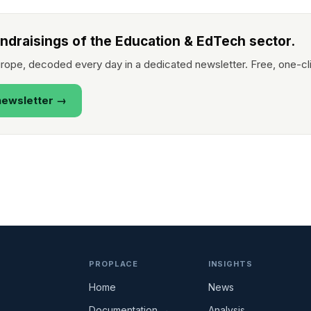
undraisings of the Education & EdTech sector.
rope, decoded every day in a dedicated newsletter. Free, one-cl
newsletter →
PROPLACE
INSIGHTS
Home
News
Documentation →
Analysis