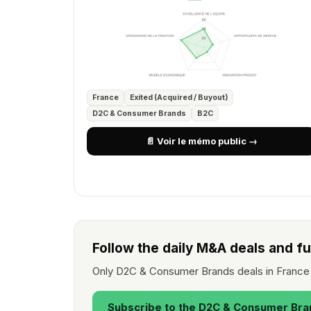
France
Exited (Acquired / Buyout)
D2C & Consumer Brands
B2C
📄 Voir le mémo public →
Follow the daily M&A deals and f
Only D2C & Consumer Brands deals in France 
Subscribe to the D2C & Consumer Bra