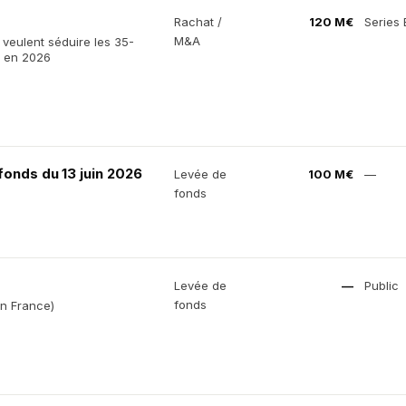
Rachat /
120 M€
Series 
M&A
 veulent séduire les 35-
A en 2026
nds du 13 juin 2026
Levée de
100 M€
—
fonds
Levée de
—
Public
fonds
in France)