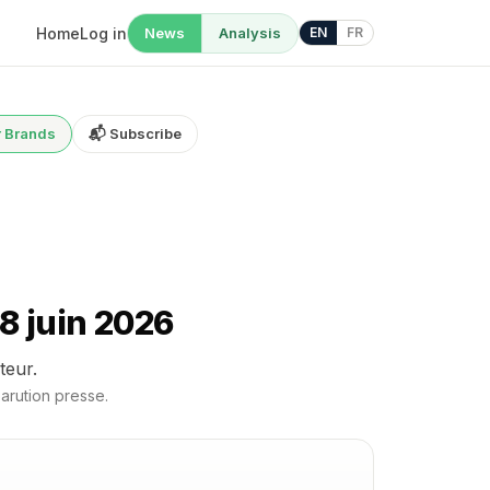
Home
Log in
News
Analysis
EN
FR
r Brands
📬 Subscribe
8 juin 2026
teur.
parution presse.