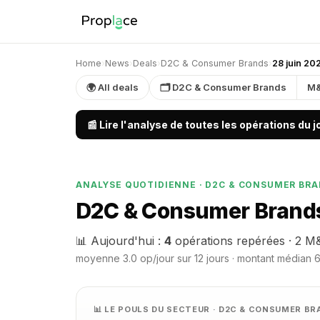
Home
›
News
›
Deals
›
D2C & Consumer Brands
›
28 juin 20
🌍 All deals
🗂 D2C & Consumer Brands
M
📰 Lire l'analyse de toutes les opérations du 
ANALYSE QUOTIDIENNE · D2C & CONSUMER BR
D2C & Consumer Brands
📊 Aujourd'hui :
4
opérations repérées · 2 M&
moyenne 3.0 op/jour sur 12 jours · montant médian 6
📊 LE POULS DU SECTEUR · D2C & CONSUMER B