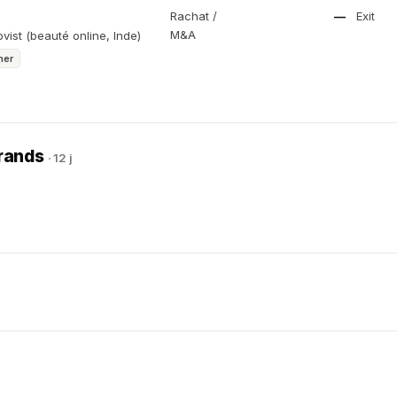
Rachat /
—
Exit
M&A
ovist (beauté online, Inde)
mer
Brands
· 12 j