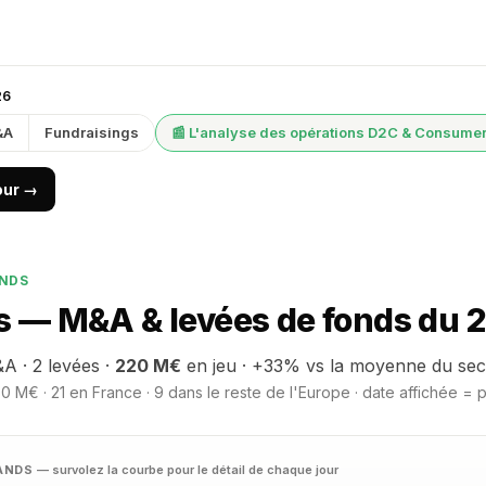
26
&A
Fundraisings
📰 L'analyse des opérations D2C & Consume
jour →
ANDS
 — M&A & levées de fonds du 2
A · 2 levées ·
220 M€
en jeu · +33% vs la moyenne du sec
0 M€ · 21 en France · 9 dans le reste de l'Europe · date affichée = 
RANDS
— survolez la courbe pour le détail de chaque jour