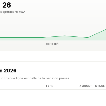
26
ds
opérations M&A
pic 11 op/j
in 2026
ur chaque ligne est celle de la parution presse.
TYPE
AMOUNT
STAGE