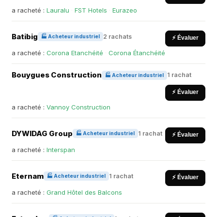
a racheté :
Lauralu
·
FST Hotels
·
Eurazeo
Batibig
2 rachats
🏭 Acheteur industriel
⚡ Évaluer
a racheté :
Corona Etanchéité
·
Corona Étanchéité
Bouygues Construction
1 rachat
🏭 Acheteur industriel
⚡ Évaluer
a racheté :
Vannoy Construction
DYWIDAG Group
1 rachat
🏭 Acheteur industriel
⚡ Évaluer
a racheté :
Interspan
Eternam
1 rachat
🏭 Acheteur industriel
⚡ Évaluer
a racheté :
Grand Hôtel des Balcons