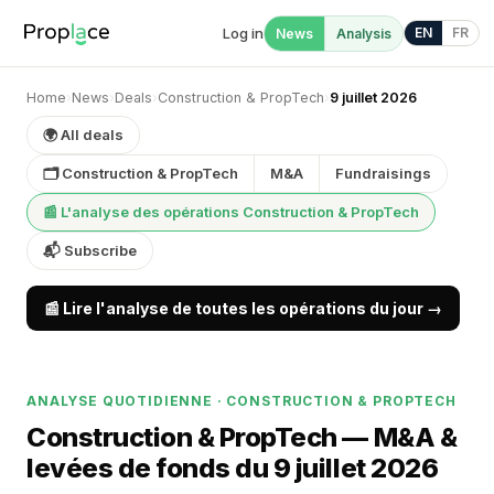
Log in
EN
FR
News
Analysis
Home
›
News
›
Deals
›
Construction & PropTech
›
9 juillet 2026
🌍 All deals
🗂 Construction & PropTech
M&A
Fundraisings
📰 L'analyse des opérations Construction & PropTech
📬 Subscribe
📰 Lire l'analyse de toutes les opérations du jour →
ANALYSE QUOTIDIENNE · CONSTRUCTION & PROPTECH
Construction & PropTech — M&A &
levées de fonds du 9 juillet 2026