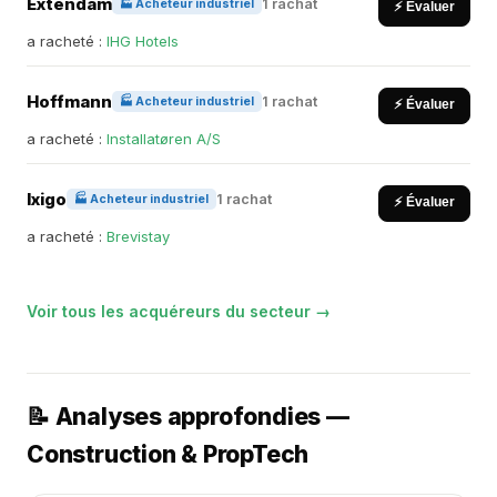
Extendam
1 rachat
🏭 Acheteur industriel
⚡ Évaluer
a racheté :
IHG Hotels
Hoffmann
1 rachat
🏭 Acheteur industriel
⚡ Évaluer
a racheté :
Installatøren A/S
Ixigo
1 rachat
🏭 Acheteur industriel
⚡ Évaluer
a racheté :
Brevistay
Voir tous les acquéreurs du secteur →
📝 Analyses approfondies —
Construction & PropTech