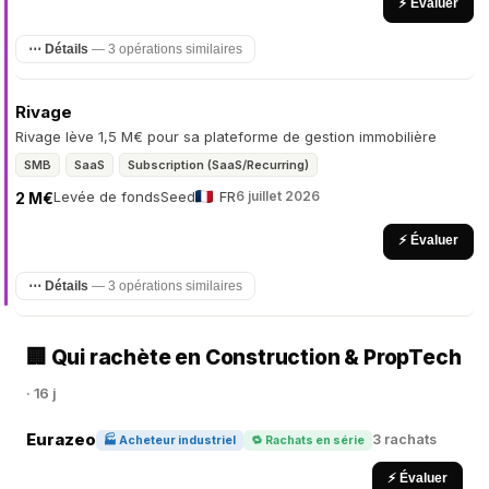
⚡ Évaluer
⋯ Détails
— 3 opérations similaires
Rivage
Rivage lève 1,5 M€ pour sa plateforme de gestion immobilière
SMB
SaaS
Subscription (SaaS/Recurring)
Levée de fonds
Seed
FR
6 juillet 2026
2 M€
⚡ Évaluer
⋯ Détails
— 3 opérations similaires
🏢 Qui rachète en Construction & PropTech
· 16 j
Eurazeo
3 rachats
🏭 Acheteur industriel
🔁 Rachats en série
⚡ Évaluer