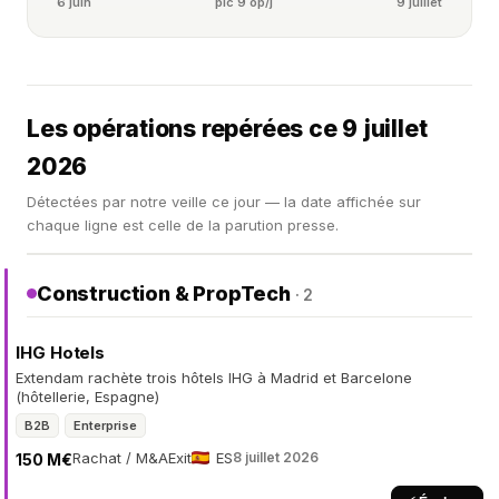
6 juin
pic 9 op/j
9 juillet
Les opérations repérées ce 9 juillet
2026
Détectées par notre veille ce jour — la date affichée sur
chaque ligne est celle de la parution presse.
Construction & PropTech
· 2
IHG Hotels
Extendam rachète trois hôtels IHG à Madrid et Barcelone
(hôtellerie, Espagne)
B2B
Enterprise
Rachat / M&A
Exit
ES
8 juillet 2026
150 M€