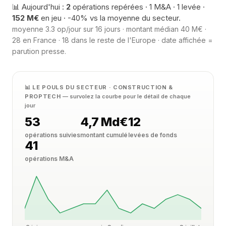
📊 Aujourd'hui :
2
opérations repérées · 1 M&A · 1 levée ·
152 M€
en jeu · -40% vs la moyenne du secteur.
moyenne 3.3 op/jour sur 16 jours · montant médian 40 M€ ·
28 en France · 18 dans le reste de l'Europe · date affichée =
parution presse.
📊 LE POULS DU SECTEUR · CONSTRUCTION &
PROPTECH
— survolez la courbe pour le détail de chaque
jour
53
4,7 Md€
12
opérations suivies
montant cumulé
levées de fonds
41
opérations M&A