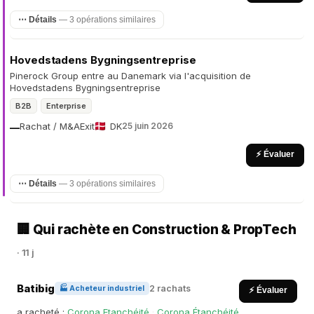
⋯ Détails
— 3 opérations similaires
Hovedstadens Bygningsentreprise
Pinerock Group entre au Danemark via l'acquisition de
Hovedstadens Bygningsentreprise
B2B
Enterprise
Rachat / M&A
Exit
DK
25 juin 2026
—
⚡ Évaluer
⋯ Détails
— 3 opérations similaires
🏢 Qui rachète en Construction & PropTech
· 11 j
Batibig
2 rachats
🏭 Acheteur industriel
⚡ Évaluer
a racheté :
Corona Etanchéité
·
Corona Étanchéité