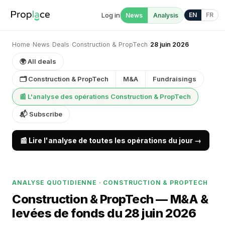
Log in
EN
FR
News
Analysis
Home
›
News
›
Deals
›
Construction & PropTech
›
28 juin 2026
🌍 All deals
🗂 Construction & PropTech
M&A
Fundraisings
📰 L'analyse des opérations Construction & PropTech
📬 Subscribe
📰 Lire l'analyse de toutes les opérations du jour →
ANALYSE QUOTIDIENNE · CONSTRUCTION & PROPTECH
Construction & PropTech — M&A &
levées de fonds du 28 juin 2026