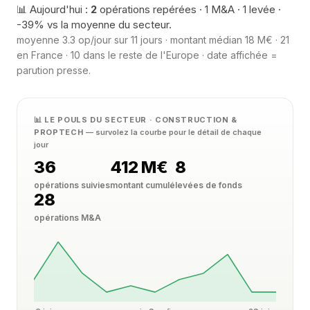
📊 Aujourd'hui :
2
opérations repérées · 1 M&A · 1 levée ·
-39% vs la moyenne du secteur.
moyenne 3.3 op/jour sur 11 jours · montant médian 18 M€ · 21
en France · 10 dans le reste de l'Europe · date affichée =
parution presse.
📊 LE POULS DU SECTEUR · CONSTRUCTION &
PROPTECH
— survolez la courbe pour le détail de chaque
jour
36
412 M€
8
opérations suivies
montant cumulé
levées de fonds
28
opérations M&A