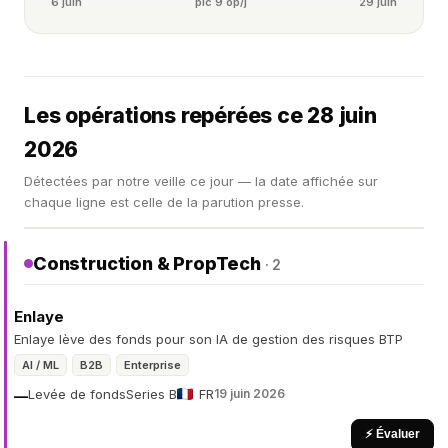
6 juin
pic 9 op/j
29 juin
Les opérations repérées ce 28 juin
2026
Détectées par notre veille ce jour — la date affichée sur
chaque ligne est celle de la parution presse.
Construction & PropTech
· 2
Enlaye
Enlaye lève des fonds pour son IA de gestion des risques BTP
AI / ML
B2B
Enterprise
Levée de fonds
Series B
FR
19 juin 2026
—
⚡ Évaluer