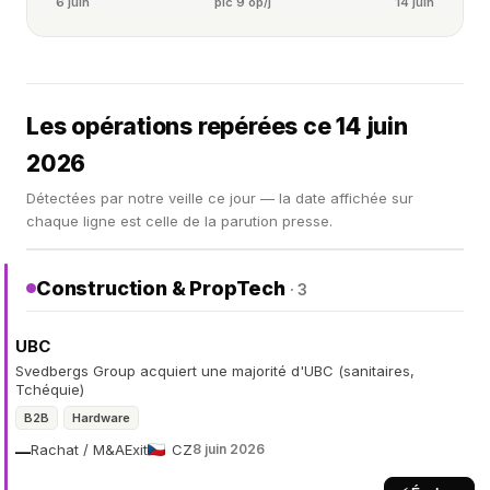
6 juin
pic 9 op/j
14 juin
Les opérations repérées ce 14 juin
2026
Détectées par notre veille ce jour — la date affichée sur
chaque ligne est celle de la parution presse.
Construction & PropTech
· 3
UBC
Svedbergs Group acquiert une majorité d'UBC (sanitaires,
Tchéquie)
B2B
Hardware
Rachat / M&A
Exit
CZ
8 juin 2026
—