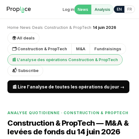
Log in
EN
FR
News
Analysis
Home
›
News
›
Deals
›
Construction & PropTech
›
14 juin 2026
🌍 All deals
🗂 Construction & PropTech
M&A
Fundraisings
📰 L'analyse des opérations Construction & PropTech
📬 Subscribe
📰 Lire l'analyse de toutes les opérations du jour →
ANALYSE QUOTIDIENNE · CONSTRUCTION & PROPTECH
Construction & PropTech — M&A &
levées de fonds du 14 juin 2026