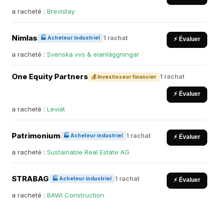
a racheté :
Brevistay
Nimlas
1 rachat
🏭 Acheteur industriel
⚡ Évaluer
a racheté :
Svenska vvs & elanläggningar
One Equity Partners
1 rachat
💰 Investisseur financier
⚡ Évaluer
a racheté :
Leviat
Patrimonium
1 rachat
🏭 Acheteur industriel
⚡ Évaluer
a racheté :
Sustainable Real Estate AG
STRABAG
1 rachat
🏭 Acheteur industriel
⚡ Évaluer
a racheté :
BAWI Construction