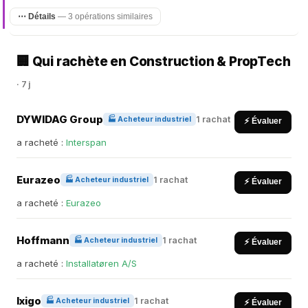
⋯ Détails
— 3 opérations similaires
🏢 Qui rachète en Construction & PropTech
· 7 j
DYWIDAG Group
1 rachat
🏭 Acheteur industriel
⚡ Évaluer
a racheté :
Interspan
Eurazeo
1 rachat
🏭 Acheteur industriel
⚡ Évaluer
a racheté :
Eurazeo
Hoffmann
1 rachat
🏭 Acheteur industriel
⚡ Évaluer
a racheté :
Installatøren A/S
Ixigo
1 rachat
🏭 Acheteur industriel
⚡ Évaluer