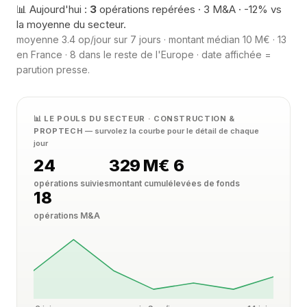
📊 Aujourd'hui :
3
opérations repérées · 3 M&A · -12% vs
la moyenne du secteur.
moyenne 3.4 op/jour sur 7 jours · montant médian 10 M€ · 13
en France · 8 dans le reste de l'Europe · date affichée =
parution presse.
📊 LE POULS DU SECTEUR · CONSTRUCTION &
PROPTECH
— survolez la courbe pour le détail de chaque
jour
24
329 M€
6
opérations suivies
montant cumulé
levées de fonds
18
opérations M&A