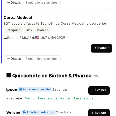
⋯ Détails
— 3 opérations similaires
Corza Medical
EQT acquiert l'activité TachoSil de Corza Medical (biosurgerie)
Enterprise
B2B
Biotech
Rachat / M&A
Exit
US
7 juillet 2026
—
⚡ Évaluer
⋯ Détails
— 3 opérations similaires
🏢 Qui rachète en Biotech & Pharma
· 15 j
Ipsen
2 rachats
🏭 Acheteur industriel
⚡ Évaluer
a racheté :
Memo Therapeutics
·
Kartos Therapeutics
Servier
2 rachats
🏭 Acheteur industriel
⚡ Évaluer