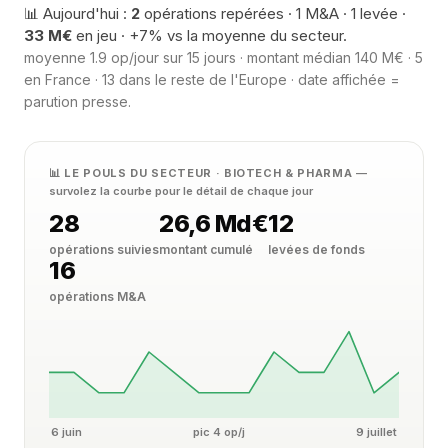
📊 Aujourd'hui :
2
opérations repérées · 1 M&A · 1 levée ·
33 M€
en jeu · +7% vs la moyenne du secteur.
moyenne 1.9 op/jour sur 15 jours · montant médian 140 M€ · 5
en France · 13 dans le reste de l'Europe · date affichée =
parution presse.
📊 LE POULS DU SECTEUR · BIOTECH & PHARMA
—
survolez la courbe pour le détail de chaque jour
28
26,6 Md€
12
opérations suivies
montant cumulé
levées de fonds
16
opérations M&A
6 juin
pic 4 op/j
9 juillet