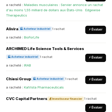
a racheté :
Maladies musculaires : Servier annonce un rachat
d'au moins 1,55 milliard de dollars aux États-Unis
·
Edgewise
Therapeutics
Alivira
1 rachat
🏭 Acheteur industriel
⚡ Évaluer
a racheté :
BioForLife
ARCHIMED Life Science Tools & Services
1 rachat
🏭 Acheteur industriel
⚡ Évaluer
a racheté :
IRAB
Chiesi Group
1 rachat
🏭 Acheteur industriel
⚡ Évaluer
a racheté :
KalVista Pharmaceuticals
CVC Capital Partners
1 rachat
💰 Investisseur financier
⚡ Évaluer