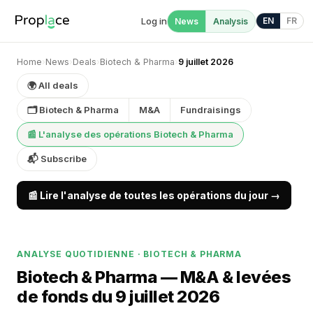
Log in
EN
FR
News
Analysis
Home
›
News
›
Deals
›
Biotech & Pharma
›
9 juillet 2026
🌍 All deals
🗂 Biotech & Pharma
M&A
Fundraisings
📰 L'analyse des opérations Biotech & Pharma
📬 Subscribe
📰 Lire l'analyse de toutes les opérations du jour →
ANALYSE QUOTIDIENNE · BIOTECH & PHARMA
Biotech & Pharma — M&A & levées
de fonds du 9 juillet 2026