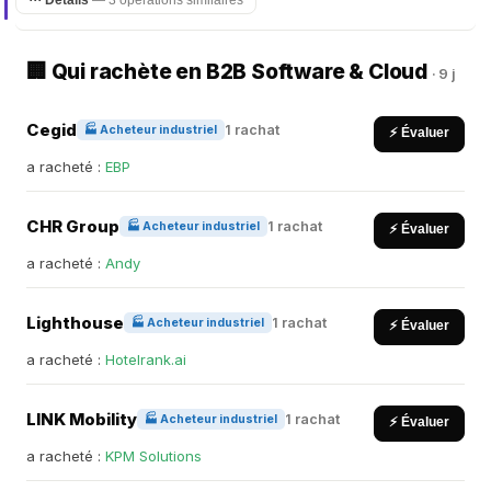
⋯ Détails
— 3 opérations similaires
🏢 Qui rachète en B2B Software & Cloud
· 9 j
Cegid
1 rachat
🏭 Acheteur industriel
⚡ Évaluer
a racheté :
EBP
CHR Group
1 rachat
🏭 Acheteur industriel
⚡ Évaluer
a racheté :
Andy
Lighthouse
1 rachat
🏭 Acheteur industriel
⚡ Évaluer
a racheté :
Hotelrank.ai
LINK Mobility
1 rachat
🏭 Acheteur industriel
⚡ Évaluer
a racheté :
KPM Solutions