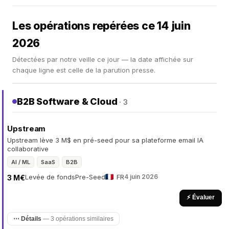
Les opérations repérées ce 14 juin
2026
Détectées par notre veille ce jour — la date affichée sur
chaque ligne est celle de la parution presse.
B2B Software & Cloud
· 3
Upstream
Upstream lève 3 M$ en pré-seed pour sa plateforme email IA
collaborative
AI / ML
SaaS
B2B
Levée de fonds
Pre-Seed
FR
4 juin 2026
3 M€
⚡ Évaluer
⋯ Détails
— 3 opérations similaires