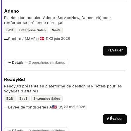
Adeno
Plat4mation acquiert Adeno (ServiceNow, Danemark) pour
renforcer sa présence nordique
B2B
Enterprise Sales
SaaS
Rachat / M&A
Exit
DK
2 juin 2026
—
⚡ Évaluer
⋯ Détails
— 3 opérations similaires
ReadyBid
ReadyBid présente sa plateforme de gestion RFP hôtels pour les
voyages d'affaires
B2B
SaaS
Enterprise Sales
Levée de fonds
Series A
US
23 mai 2026
—
⚡ Évaluer