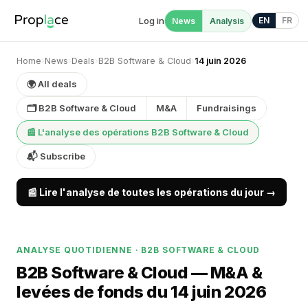
Log in
EN
FR
News
Analysis
Home
›
News
›
Deals
›
B2B Software & Cloud
›
14 juin 2026
🌍 All deals
🗂 B2B Software & Cloud
M&A
Fundraisings
📰 L'analyse des opérations B2B Software & Cloud
📬 Subscribe
📰 Lire l'analyse de toutes les opérations du jour →
ANALYSE QUOTIDIENNE · B2B SOFTWARE & CLOUD
B2B Software & Cloud — M&A &
levées de fonds du 14 juin 2026