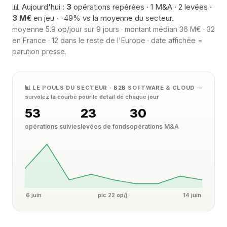
📊 Aujourd'hui :
3
opérations repérées · 1 M&A · 2 levées ·
3 M€
en jeu · -49% vs la moyenne du secteur.
moyenne 5.9 op/jour sur 9 jours · montant médian 36 M€ · 32
en France · 12 dans le reste de l'Europe · date affichée =
parution presse.
📊 LE POULS DU SECTEUR · B2B SOFTWARE & CLOUD
—
survolez la courbe pour le détail de chaque jour
53
23
30
opérations suivies
levées de fonds
opérations M&A
6 juin
pic 22 op/j
14 juin