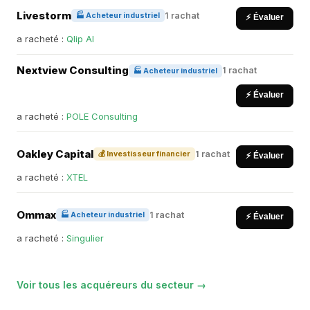
Livestorm
1 rachat
🏭 Acheteur industriel
⚡ Évaluer
a racheté :
Qlip AI
Nextview Consulting
1 rachat
🏭 Acheteur industriel
⚡ Évaluer
a racheté :
POLE Consulting
Oakley Capital
1 rachat
💰 Investisseur financier
⚡ Évaluer
a racheté :
XTEL
Ommax
1 rachat
🏭 Acheteur industriel
⚡ Évaluer
a racheté :
Singulier
Voir tous les acquéreurs du secteur →